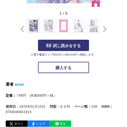
1
/
9
試し読みをする
※電子書籍ストアBOOK☆WALKERへ移動します。
購入する
著者
amai
定価：
748
円
（本体
680
円＋税）
発売日：
2025年01月15日
判型：
Ｂ６判
ページ数：
228
ISBN：
9784046841919
ポスト
シェア
送る