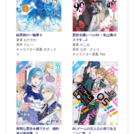
結界師の一輪華 8
悪役令嬢レベル99 ～私は裏ボ
著者 おだやか
スです…2
原作 クレハ
著者 のこみ
キャラクター原案 ボダック
原作 七夕 さとり
ス
キャラクター原案 Tea
4位
5位
病弱な悪役令嬢ですが、婚約
BLゲームの主人公の弟である
者が過保護…2
ことに気…2