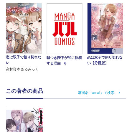
恋は双子で割り切れな
恋は双子で割り切れな
嘘つき陛下が私に執着
い
い【分冊版】
する理由 6
高村資本 あるみっく
この著者の商品
著者名「amai」で検索