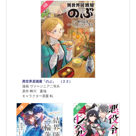
1位
異世界居酒屋「のぶ」 （２２）
漫画 ヴァージニア二等兵
原作 蝉川 夏哉
キャラクター原案 転
2位
3位