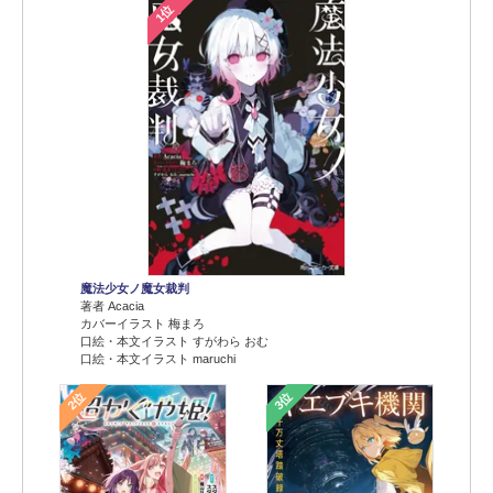
1位
魔法少女ノ魔女裁判
著者 Acacia
カバーイラスト 梅まろ
口絵・本文イラスト すがわら おむ
口絵・本文イラスト maruchi
2位
3位