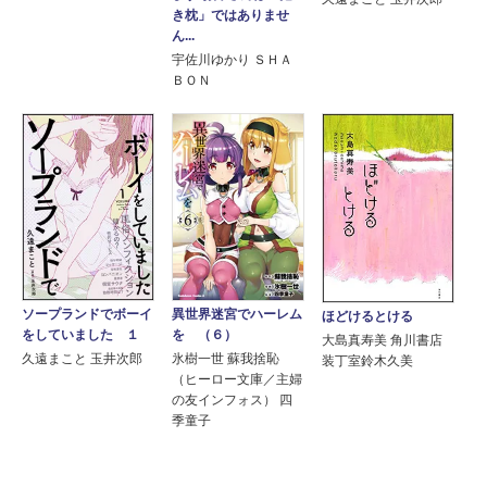
き枕」ではありませ
ん...
宇佐川ゆかり ＳＨＡ
ＢＯＮ
ソープランドでボーイ
異世界迷宮でハーレム
ほどけるとける
をしていました １
を （６）
大島真寿美 角川書店
久遠まこと 玉井次郎
氷樹一世 蘇我捨恥
装丁室鈴木久美
（ヒーロー文庫／主婦
の友インフォス） 四
季童子