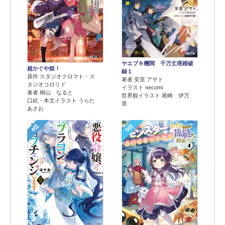
ヤエブキ機関 千万丈塔踏破
超かぐや姫！
録１
原作 スタジオクロマト・ス
著者 安里 アサト
タジオコロリド
イラスト necomi
著者 桐山 なると
世界観イラスト 尾崎 伊万
口絵・本文イラスト うらた
里
あさお
4位
5位