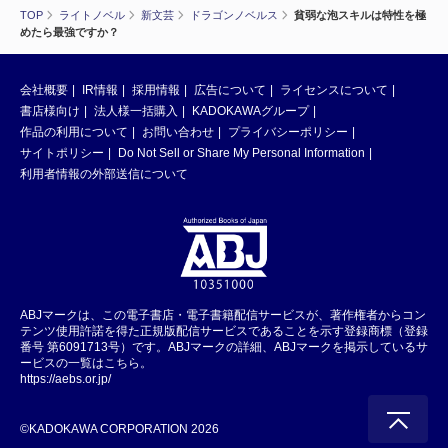
TOP
ライトノベル
新文芸
ドラゴンノベルス
貧弱な泡スキルは特性を極
めたら最強ですか？
会社概要
IR情報
採用情報
広告について
ライセンスについて
書店様向け
法人様一括購入
KADOKAWAグループ
作品の利用について
お問い合わせ
プライバシーポリシー
サイトポリシー
Do Not Sell or Share My Personal Information
利用者情報の外部送信について
ABJマークは、この電子書店・電子書籍配信サービスが、著作権者からコン
テンツ使用許諾を得た正規版配信サービスであることを示す登録商標（登録
番号 第6091713号）です。ABJマークの詳細、ABJマークを掲示しているサ
ービスの一覧はこちら。
https://aebs.or.jp/
©KADOKAWA CORPORATION 2026