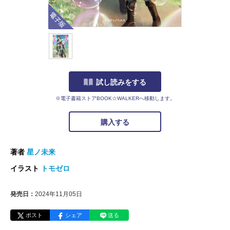
電子版
試し読みをする
※電子書籍ストアBOOK☆WALKERへ移動します。
購入する
著者
星ノ未来
イラスト
トモゼロ
発売日：
2024年11月05日
ポスト
シェア
送る