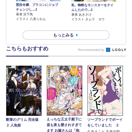
悪役令嬢、ブラコンにジョブ
私、蜘蛛なモンスターをテイ
チェンジし…2
ムしたので…2
著者 浜千鳥
著者 あきさけ
イラスト 八美☆わん
イラスト タムラ ヨウ
もっとみる
こちらもおすすめ
Recommended by
えっちな王太子殿下に
ソープランドでボーイ
断章のグリム 完全版
昼も夜も愛されすぎて
をしていました ２
２ 人魚姫
ます お嫁さんは「抱
久遠まこと 玉井次郎