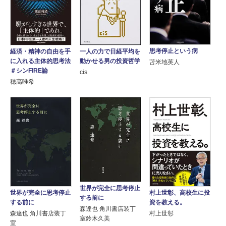
思考停止という病
経済・精神の自由を手
一人の力で日経平均を
に入れる主体的思考法
動かせる男の投資哲学
苫米地英人
＃シンFIRE論
cis
穂高唯希
世界が完全に思考停止
世界が完全に思考停止
村上世彰、高校生に投
する前に
する前に
資を教える。
森達也 角川書店装丁
森達也 角川書店装丁
村上世彰
室鈴木久美
室