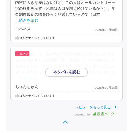
内容に大きな差はないけど、この人はオールカントリー一
択の根拠を示す（米国は人口が増え続けているから）。年
金制度破綻の噂をひっくり返しているので（日本
…続きを読む
ヨハネス
2026年02月09日
5
人がナイス！しています
星４つ。私が毎日YouTube動画を見ている鳥海さ
んが出版された資産運用の本。最近新ニーサを始めた妹に
勧めたのだが、とても感謝された。初心者に非常に分かり
やすい本なので投資に興味がある方には是非おすすめした
…続きを読む
ちゅんちゅん
2026年02月14日
4
人がナイス！しています
レビューをもっと見る
powered by