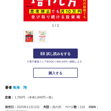
1
/
2
試し読みをする
※電子書籍ストアBOOK☆WALKERへ移動します。
購入する
著者
鳥海 翔
定価：
1,760
円
（本体
1,600
円＋税）
発売日：
2025年11月12日
判型：
四六判
ページ数：
216
ISBN：