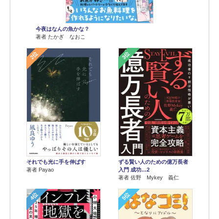
今夜はなんの魚かな？
著者 たかぎ なおこ
2位
3位
それでも光に手を伸ばす
ずる賢い人のための億万長者
著者 Payao
入門 成功…2
著者 佐野 Mykey 義仁
4位
5位