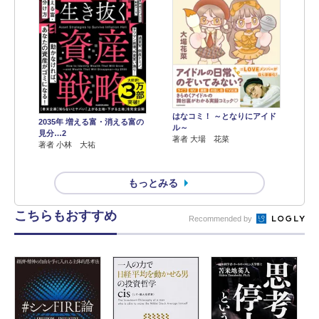
はなコミ！ ～となりにアイド
2035年 増える富・消える富の
ル～
見分…2
著者 大場 花菜
著者 小林 大祐
もっとみる
こちらもおすすめ
Recommended by