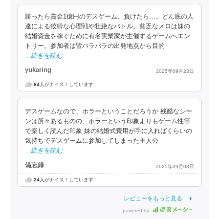
勝ったら賞金1億円のデスゲーム、負けたら…。どん底の人
達による狡猾な心理戦や壮絶なバトル。貧乏なメロは妹の
結婚資金を稼ぐために有名実業家が主催するゲームへエン
トリー。参加者は皆バラバラの出発地点から目的
…続きを読む
yukaring
2025年09月23日
64
人がナイス！しています
デスゲームなので、ホラーということだろうか 残酷なシー
ンは所々あるものの、ホラーという印象よりもゲーム性等
で楽しく読んだ印象 妹の結婚式費用が手に入ればくらいの
気持ちでデスゲームに参加してしまった主人公
…続きを読む
備忘録
2025年09月08日
24
人がナイス！しています
レビューをもっと見る
powered by