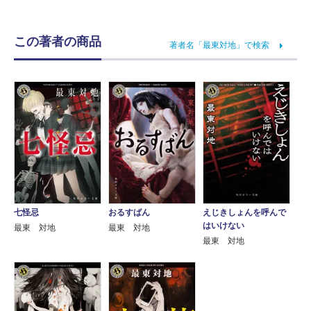
この著者の商品
著者名「最東対地」で検索
七怪忌
おるすばん
えじきしょんを呼んで
はいけない
最東 対地
最東 対地
最東 対地