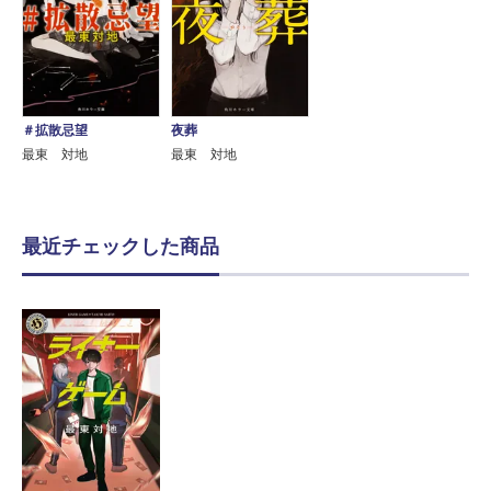
＃拡散忌望
夜葬
最東 対地
最東 対地
最近チェックした商品