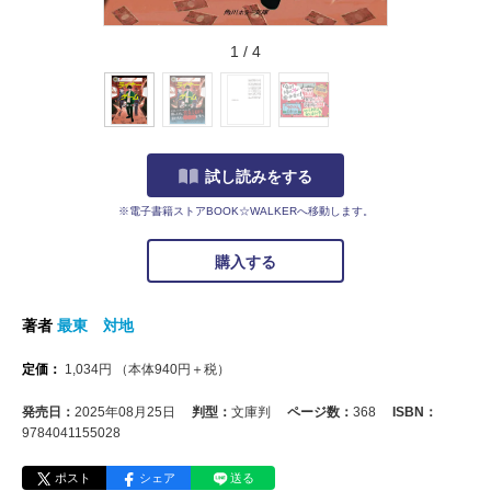
1
/
4
試し読みをする
※電子書籍ストアBOOK☆WALKERへ移動します。
購入する
著者
最東 対地
定価：
1,034
円
（本体
940
円＋税）
発売日：
2025年08月25日
判型：
文庫判
ページ数：
368
ISBN：
9784041155028
ポスト
シェア
送る