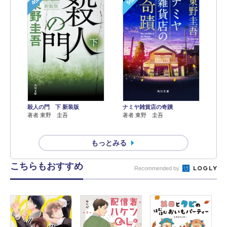
4位
5位
殺人の門 下 新装版
ナミヤ雑貨店の奇蹟
著者 東野 圭吾
著者 東野 圭吾
もっとみる
こちらもおすすめ
Recommended by