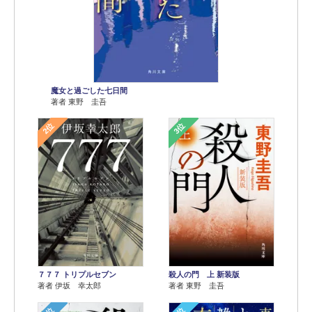
魔女と過ごした七日間
著者 東野 圭吾
2位
3位
７７７ トリプルセブン
殺人の門 上 新装版
著者 伊坂 幸太郎
著者 東野 圭吾