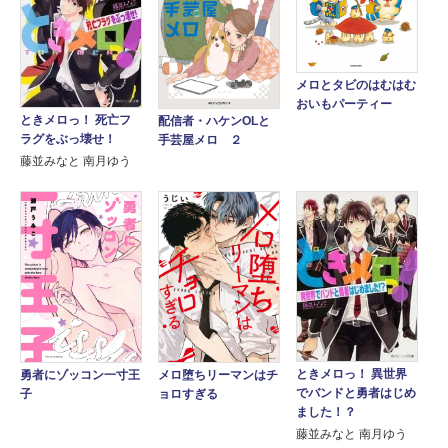
メロとタビのはむはむ
おいもパーティー
ときメロっ！ 死亡フ
配信者・ハケンOLと
ラグをぶっ壊せ！
手芸屋メロ ２
藤並みなと 南月ゆう
ときメロっ！ 異世界
勇者にゾッコン一寸王
メロ堕ちリーマンはチ
でバンドと勇者はじめ
子
ョロすぎる
ました！？
藤並みなと 南月ゆう