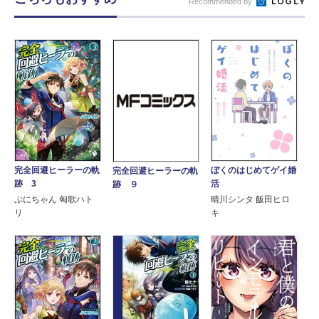
Recommended by
完全回避ヒーラーの軌
ぼくのはじめてゲイ婚
完全回避ヒーラーの軌
跡 3
活
跡 ９
ぷにちゃん 匈歌ハト
晴川シンタ 飯田ヒロ
リ
キ