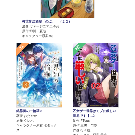
異世界居酒屋「のぶ」 （２２）
漫画 ヴァージニア二等兵
原作 蝉川 夏哉
キャラクター原案 転
2位
3位
結界師の一輪華 8
乙女ゲー世界はモブに厳しい
著者 おだやか
世界です【…2
原作 クレハ
制作 FTops
キャラクター原案 ボダック
原作 三嶋 与夢
ス
作画 行々狸
キャラクター原案 孟達