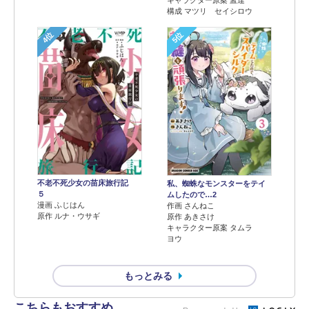
構成 マツリ セイシロウ
4位
5位
不老不死少女の苗床旅行記
私、蜘蛛なモンスターをテイ
５
ムしたので…2
漫画 ふじはん
作画 さんねこ
原作 ルナ・ウサギ
原作 あきさけ
キャラクター原案 タムラ
ヨウ
もっとみる
こちらもおすすめ