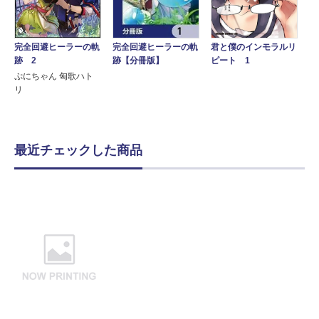
君と僕のインモラルリ
完全回避ヒーラーの軌
完全回避ヒーラーの軌
ピート 1
跡 2
跡【分冊版】
ぷにちゃん 匈歌ハト
リ
最近チェックした商品