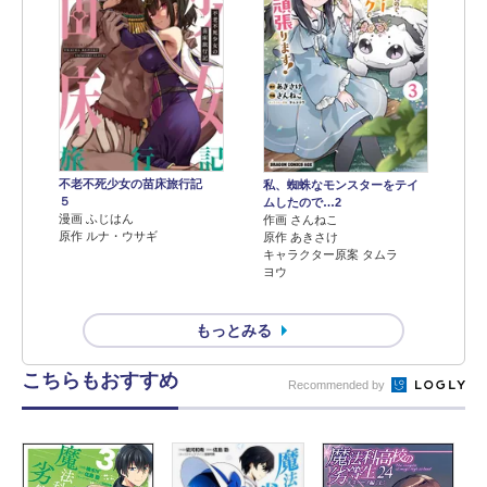
不老不死少女の苗床旅行記
私、蜘蛛なモンスターをテイ
５
ムしたので…2
漫画 ふじはん
作画 さんねこ
原作 ルナ・ウサギ
原作 あきさけ
キャラクター原案 タムラ
ヨウ
もっとみる
こちらもおすすめ
Recommended by