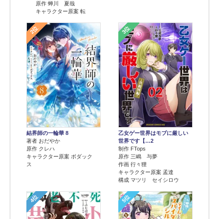
原作 蝉川 夏哉
キャラクター原案 転
2位
3位
結界師の一輪華 8
乙女ゲー世界はモブに厳しい
著者 おだやか
世界です【…2
原作 クレハ
制作 FTops
キャラクター原案 ボダック
原作 三嶋 与夢
ス
作画 行々狸
キャラクター原案 孟達
構成 マツリ セイシロウ
4位
5位