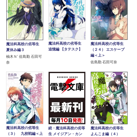
魔法科高校の劣等生
魔法科高校の劣等生
魔法科高校の劣等生
追憶編 【タテスク】
（２４） エスケープ
夏休み編３
編＜上＞
柚木Ｎ’ 佐島勤 石田可
佐島勤 石田可奈
奈
魔法科高校の劣等生
魔法科高校の劣等生
続・魔法科高校の劣等
（３） 九校戦編＜上
よんこま編（４）
生 メイジアン・カン