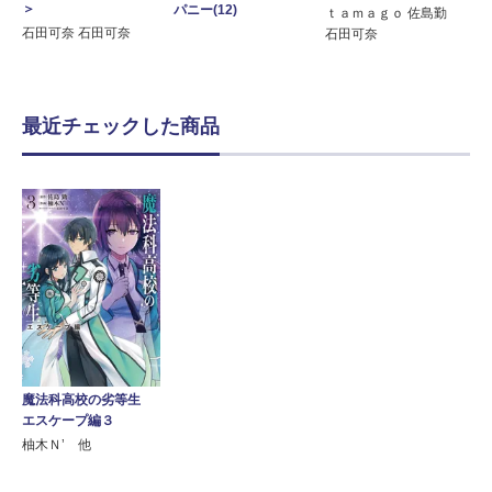
＞
パニー(12)
ｔａｍａｇｏ 佐島勤
石田可奈 石田可奈
石田可奈
最近チェックした商品
魔法科高校の劣等生
エスケープ編３
柚木Ｎ’ 他