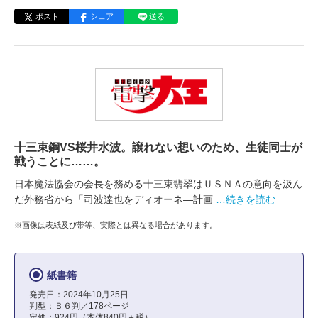
ポスト
シェア
送る
十三束鋼VS桜井水波。譲れない想いのため、生徒同士が
戦うことに……。
日本魔法協会の会長を務める十三束翡翠はＵＳＮＡの意向を汲ん
だ外務省から「司波達也をディオーネ―計画
…続きを読む
※画像は表紙及び帯等、実際とは異なる場合があります。
紙書籍
発売日：2024年10月25日
判型：Ｂ６判／178ページ
定価：924円（本体840円＋税）