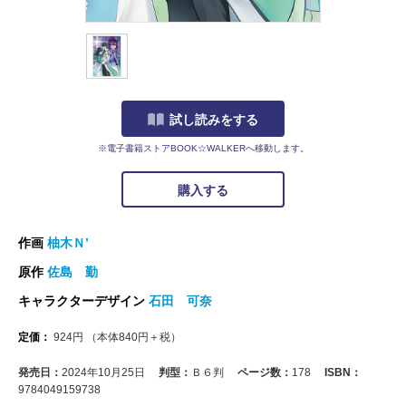
試し読みをする
※電子書籍ストアBOOK☆WALKERへ移動します。
購入する
作画
柚木Ｎ’
原作
佐島 勤
キャラクターデザイン
石田 可奈
定価：
924
円
（本体
840
円＋税）
発売日：
2024年10月25日
判型：
Ｂ６判
ページ数：
178
ISBN：
9784049159738