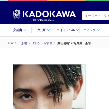
文芸書
文庫
ライトノベル
コミック
TOP
一般書
タレント写真集
葉山侑樹1st写真集 蒼穹