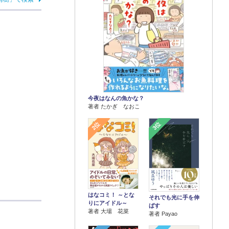
今夜はなんの魚かな？
著者 たかぎ なおこ
2位
3位
はなコミ！ ～とな
それでも光に手を伸
りにアイドル～
ばす
著者 大場 花菜
著者 Payao