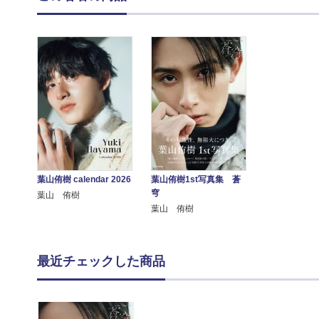
葉山侑樹 calendar 2026
葉山侑樹1st写真集 蒼
穹
葉山 侑樹
葉山 侑樹
最近チェックした商品