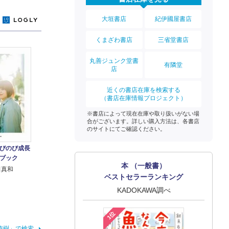
大垣書店
紀伊國屋書店
y
くまざわ書店
三省堂書店
丸善ジュンク堂書
有隣堂
店
近くの書店在庫を検索する
（書店在庫情報プロジェクト）
※書店によって現在在庫や取り扱いがない場
合がございます。詳しい購入方法は、各書店
のサイトにてご確認ください。
びのび成長
ブック
本 （一般書）
田真和
ベストセラーランキング
KADOKAWA調べ
1位
侑樹」で検索