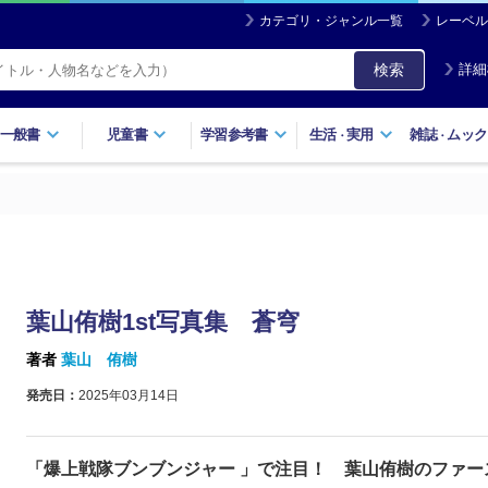
カテゴリ・ジャンル一覧
レーベル
検索
詳細
一般書
児童書
学習参考書
生活
実用
雑誌
ムック
・
・
葉山侑樹1st写真集 蒼穹
著者
葉山 侑樹
発売日：
2025年03月14日
「爆上戦隊ブンブンジャー 」で注目！ 葉山侑樹のファー