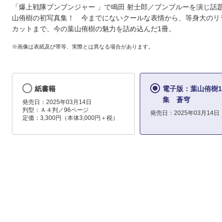
「爆上戦隊ブンブンジャー 」で鳴田 射士郎／ブンブルーを演じ話
山侑樹の初写真集！ 今までにないクールな表情から、等身大のリ
カットまで、今の葉山侑樹の魅力を詰め込んだ1冊。
※画像は表紙及び帯等、実際とは異なる場合があります。
紙書籍
電子版：葉山侑樹1
集 蒼穹
発売日：2025年03月14日
判型：Ａ４判／96ページ
発売日：2025年03月14日
定価：3,300円（本体3,000円＋税）