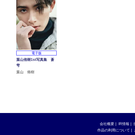
電子版
葉山侑樹1st写真集 蒼
穹
葉山 侑樹
会社概要
IR情報
作品の利用について