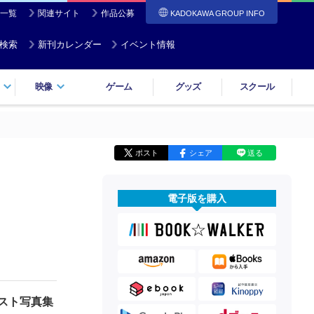
一覧
関連サイト
作品公募
KADOKAWA GROUP INFO
検索
新刊カレンダー
イベント情報
映像
ゲーム
グッズ
スクール
ポスト
シェア
送る
電子版を購入
スト写真集