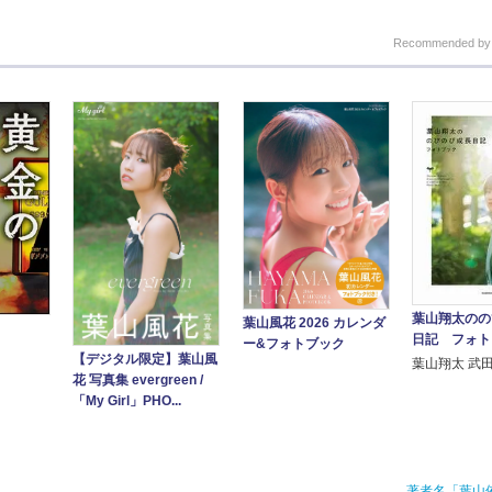
Recommended b
葉山翔太のの
葉山風花 2026 カレンダ
日記 フォト
ー&フォトブック
【デジタル限定】葉山風
葉山翔太 武
花 写真集 evergreen /
「My Girl」PHO...
著者名「葉山