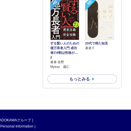
4位
5位
ずる賢い人のための
20代で得た知見
億万長者入門 成功
著者 F
者の9割は性格が…
2
著者 佐野
Mykey 義仁
もっとみる
ADOKAWAグループ
 Personal Information