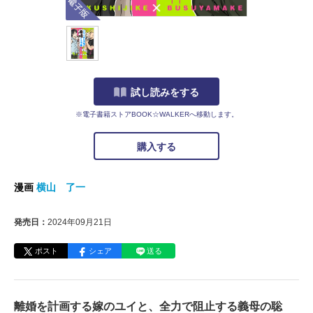
試し読みをする
※電子書籍ストアBOOK☆WALKERへ移動します。
購入する
漫画
横山 了一
発売日：
2024年09月21日
ポスト
シェア
送る
離婚を計画する嫁のユイと、全力で阻止する義母の聡