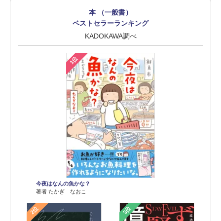
本 （一般書）
ベストセラーランキング
KADOKAWA調べ
1位
今夜はなんの魚かな？
著者 たかぎ なおこ
2位
3位