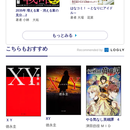
はなコミ！ ～となりにアイド
2035年 増える富・消える富の
ル～
見分…2
著者 大場 花菜
著者 小林 大祐
もっとみる
こちらもおすすめ
Recommended by
XY
やる気なし英雄譚 4
ＸＹ
徳永圭
津田彷徨 ＭＩＤ
徳永圭