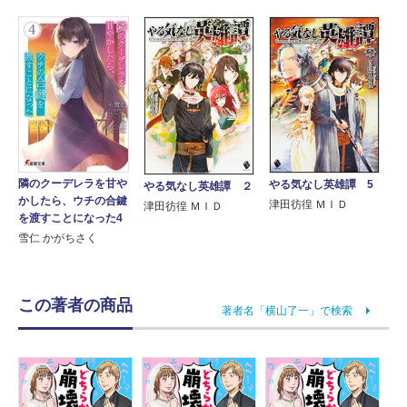
隣のクーデレラを甘や
やる気なし英雄譚 5
やる気なし英雄譚 ２
かしたら、ウチの合鍵
津田彷徨 ＭＩＤ
津田彷徨 ＭＩＤ
を渡すことになった4
雪仁 かがちさく
この著者の商品
著者名「横山了一」で検索