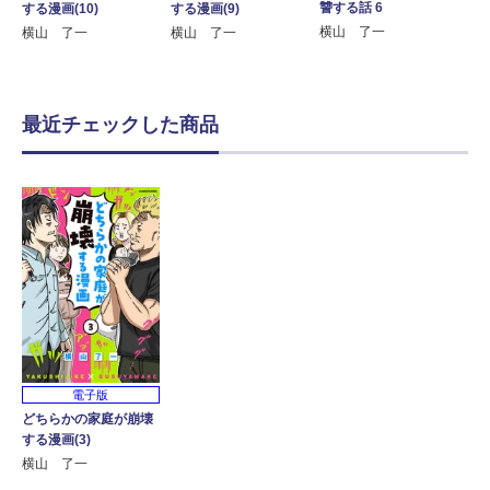
讐する話 6
する漫画(10)
する漫画(9)
横山 了一
横山 了一
横山 了一
最近チェックした商品
電子版
どちらかの家庭が崩壊
する漫画(3)
横山 了一