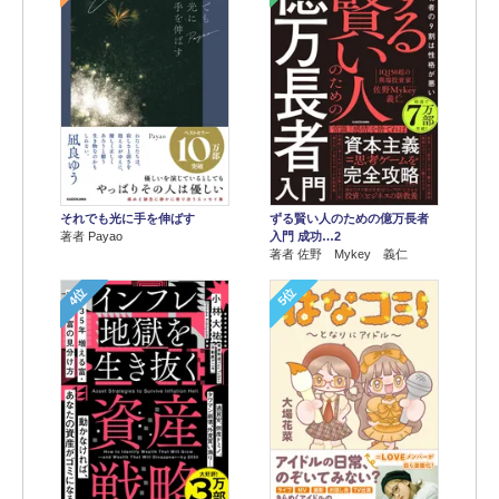
それでも光に手を伸ばす
ずる賢い人のための億万長者
著者 Payao
入門 成功…2
著者 佐野 Mykey 義仁
4位
5位