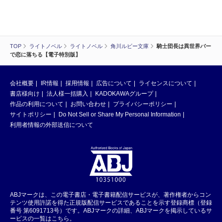
TOP
ライトノベル
ライトノベル
角川ルビー文庫
騎士団長は異世界バー
で恋に落ちる【電子特別版】
会社概要
IR情報
採用情報
広告について
ライセンスについて
書店様向け
法人様一括購入
KADOKAWAグループ
作品の利用について
お問い合わせ
プライバシーポリシー
サイトポリシー
Do Not Sell or Share My Personal Information
利用者情報の外部送信について
ABJマークは、この電子書店・電子書籍配信サービスが、著作権者からコン
テンツ使用許諾を得た正規版配信サービスであることを示す登録商標（登録
番号 第6091713号）です。ABJマークの詳細、ABJマークを掲示しているサ
ービスの一覧はこちら。