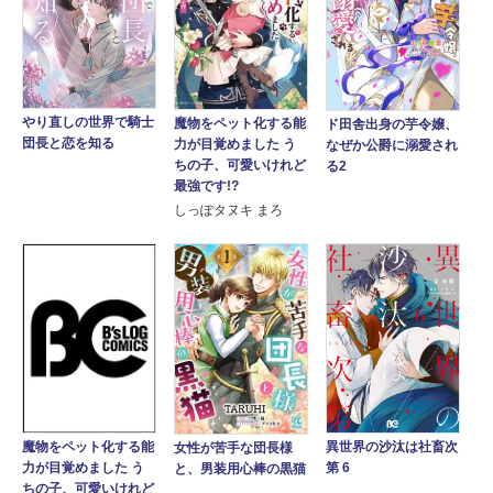
やり直しの世界で騎士
魔物をペット化する能
ド田舎出身の芋令嬢、
団長と恋を知る
力が目覚めました う
なぜか公爵に溺愛され
ちの子、可愛いけれど
る2
最強です!?
しっぽタヌキ まろ
異世界の沙汰は社畜次
魔物をペット化する能
女性が苦手な団長様
第 6
力が目覚めました う
と、男装用心棒の黒猫
ちの子、可愛いけれど