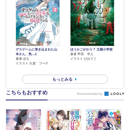
デスゲームに巻き込まれた山
ほうかごがかり７ 立穎小学校
本さん、気…2
著者 甲田 学人
著者 ぽち
イラスト ぴおてぐ
イラスト 久賀 フーナ
もっとみる
こちらもおすすめ
Recommended by