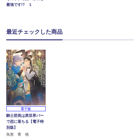
最強です!? １
最近チェックした商品
電子版
騎士団長は異世界バー
で恋に落ちる【電子特
別版】
魚形 青 他