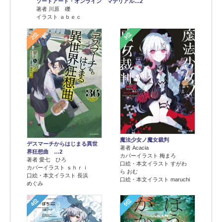
ソードアート・オンライン マテリアル…2
著者 川原 礫
イラスト ａｂｅｃ
2位
3位
魔法少女ノ魔女裁判
デスマーチからはじまる異世
著者 Acacia
界狂想曲 …2
カバーイラスト 梅まろ
著者 愛七 ひろ
口絵・本文イラスト すがわ
カバーイラスト ｓｈｒｉ
ら おむ
口絵・本文イラスト 長浜
口絵・本文イラスト maruchi
めぐみ
4位
5位