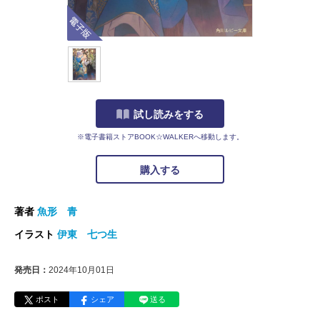
電子版
試し読みをする
※電子書籍ストアBOOK☆WALKERへ移動します。
購入する
著者
魚形 青
イラスト
伊東 七つ生
発売日：
2024年10月01日
ポスト
シェア
送る