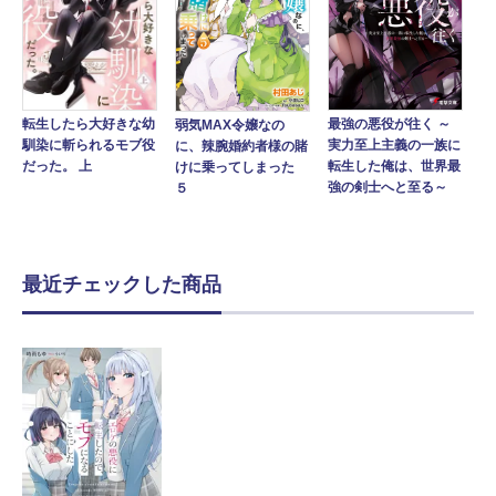
転生したら大好きな幼
最強の悪役が往く ～
弱気MAX令嬢なの
馴染に斬られるモブ役
実力至上主義の一族に
に、辣腕婚約者様の賭
だった。 上
転生した俺は、世界最
けに乗ってしまった
強の剣士へと至る～
５
最近チェックした商品