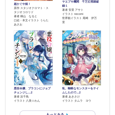
ヤエブキ機関 千万丈塔踏破
超かぐや姫！
録１
原作 スタジオクロマト・ス
著者 安里 アサト
タジオコロリド
イラスト necomi
著者 桐山 なると
世界観イラスト 尾崎 伊万
口絵・本文イラスト うらた
里
あさお
4位
5位
悪役令嬢、ブラコンにジョブ
私、蜘蛛なモンスターをテイ
チェンジし…2
ムしたので…2
著者 浜千鳥
著者 あきさけ
イラスト 八美☆わん
イラスト タムラ ヨウ
もっとみる