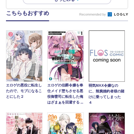
こちらもおすすめ
Recommended by
エロゲの悪役に転生し
エロゲの伯爵令嬢を奉
弱気MAX令嬢なの
たので、モブになるこ
仕メイド堕ちさせる悪
に、辣腕婚約者様の賭
とにした２
役御曹司に転生した俺
けに乗ってしまった
はざまぁを回避する ...
４