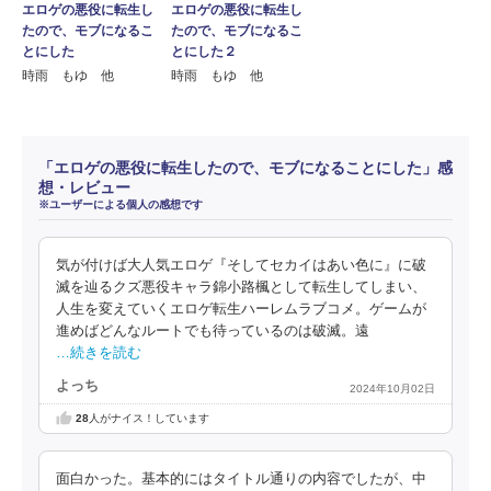
エロゲの悪役に転生し
エロゲの悪役に転生し
たので、モブになるこ
たので、モブになるこ
とにした２
とにした
時雨 もゆ 他
時雨 もゆ 他
「エロゲの悪役に転生したので、モブになることにした」感
想・レビュー
※ユーザーによる個人の感想です
気が付けば大人気エロゲ『そしてセカイはあい色に』に破
滅を辿るクズ悪役キャラ錦小路楓として転生してしまい、
人生を変えていくエロゲ転生ハーレムラブコメ。ゲームが
進めばどんなルートでも待っているのは破滅。遠
…続きを読む
よっち
2024年10月02日
28
人がナイス！しています
面白かった。基本的にはタイトル通りの内容でしたが、中