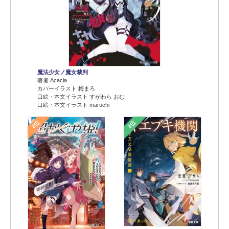
魔法少女ノ魔女裁判
著者 Acacia
カバーイラスト 梅まろ
口絵・本文イラスト すがわら おむ
口絵・本文イラスト maruchi
2位
3位