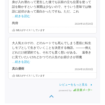
身が入れ替わって更生した後でも以前の立ち位置を使って
話を動かすという展開は少ないので、そういう意味では物
語に起伏があって面白かったですね。ただ、これ
…続きを読む
尚侍
2024年10月20日
12
人がナイス！しています
大人気エロゲの、どのルートでも死んでしまう悪役に転生
しモブとして生きていくことを決意する物語。―――例え
どれだけ絶望的でも、それでも貫く想いがある。 遠巻き
に見ていたいけれどかつての人生のお節介さが邪魔
…続きを読む
真白優樹
2024年10月03日
12
人がナイス！しています
レビューをもっと見る
powered by