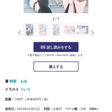
1
/
7
試し読みをする
※電子書籍ストアBOOK☆WALKERへ移動します。
購入する
著
時雨 もゆ
イラスト
ういり
定価：
748
円
（本体
680
円＋税）
発売日：
2024年10月01日
判型：
文庫判
ページ数：
248
ISBN：