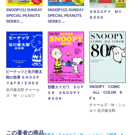
SNOOPY(1) SUNDAY
SNOOPY(2) SUNDAY
ＳＮＯＯＰＹ ＭＹ
SPECIAL PEANUTS
SPECIAL PEANUTS
ＢＯＯＫ
SERIES ...
SERIES ...
ピーナッツと谷川俊太
郎の世界 ＳＮＯＯＰ
Ｙ＆ＦＲＩＥＮＤＳ
SNOOPY COMIC
別冊カドカワ ＳＵＰ
谷川俊太郎 チャール
ALL COLOR 8
ＥＲ ＳＮＯＯＰＹ
ズ・Ｍ・シュルツ
0’ｓ
ＢＯＯＫ
チャールズ・Ｍ・シュ
ルツ 谷川俊太郎
この著者の商品
著者名「チャールズ・Ｍ.・シュルツ」で検索