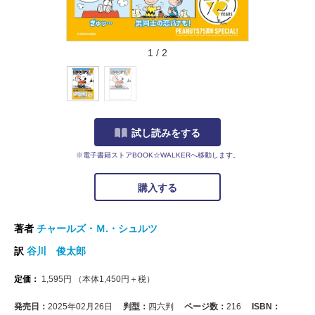
1
/
2
試し読みをする
※電子書籍ストアBOOK☆WALKERへ移動します。
購入する
著者
チャールズ・Ｍ.・シュルツ
訳
谷川 俊太郎
定価：
1,595
円
（本体
1,450
円＋税）
発売日：
2025年02月26日
判型：
四六判
ページ数：
216
ISBN：