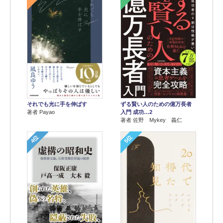
それでも光に手を伸ばす
ずる賢い人のための億万長者
著者 Payao
入門 成功…2
著者 佐野 Mykey 義仁
4位
5位