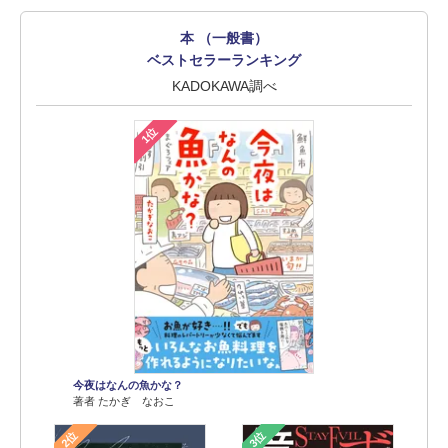
本 （一般書）
ベストセラーランキング
KADOKAWA調べ
1位
今夜はなんの魚かな？
著者 たかぎ なおこ
2位
3位