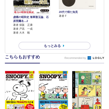
20代で得た知見
著者 F
虚構の昭和史 海軍善玉論、石
原莞爾名…2
著者 保阪 正康
著者 戸高 一成
著者 大木 毅
もっとみる
こちらもおすすめ
Recommended by