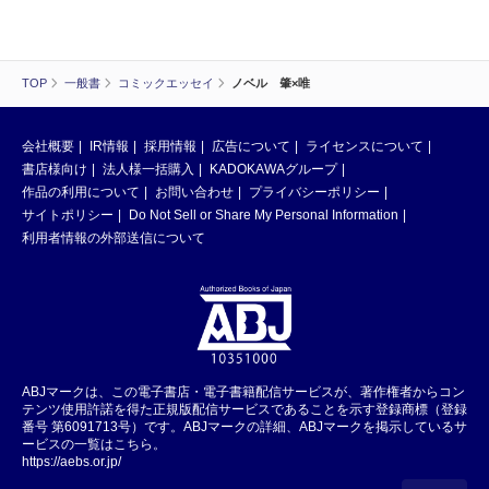
TOP
一般書
コミックエッセイ
ノベル 肇×唯
会社概要
IR情報
採用情報
広告について
ライセンスについて
書店様向け
法人様一括購入
KADOKAWAグループ
作品の利用について
お問い合わせ
プライバシーポリシー
サイトポリシー
Do Not Sell or Share My Personal Information
利用者情報の外部送信について
ABJマークは、この電子書店・電子書籍配信サービスが、著作権者からコン
テンツ使用許諾を得た正規版配信サービスであることを示す登録商標（登録
番号 第6091713号）です。ABJマークの詳細、ABJマークを掲示しているサ
ービスの一覧はこちら。
https://aebs.or.jp/