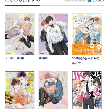
Recommended by
肇×唯0
ノベル 肇×唯
5000回のおやすみの
あとで