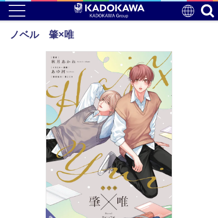
ノベル 肇×唯
電子版