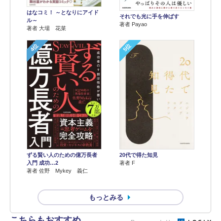
はなコミ！ ～となりにアイド
それでも光に手を伸ばす
ル～
著者 Payao
著者 大場 花菜
4位
5位
ずる賢い人のための億万長者
20代で得た知見
入門 成功…2
著者 F
著者 佐野 Mykey 義仁
もっとみる
こちらもおすすめ