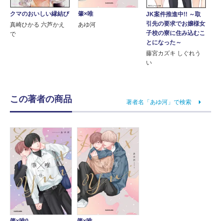
クマのおいしい縁結び
肇×唯
JK案件推進中!! ～取
引先の要求でお嬢様女
真崎ひかる 六芦かえ
あゆ河
子校の寮に住み込むこ
で
とになった～
藤宮カズキ しぐれう
い
この著者の商品
著者名「あゆ河」で検索
肇×唯0
肇×唯