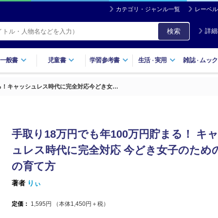
カテゴリ・ジャンル一覧
レーベル
検索
詳細
一般書
児童書
学習参考書
生活
実用
雑誌
ムック
・
・
まる！キャッシュレス時代に完全対応今どき女…
手取り18万円でも年100万円貯まる！ キ
ュレス時代に完全対応 今どき女子のため
の育て方
著者
りぃ
定価：
1,595
円 （本体
1,450
円＋税）