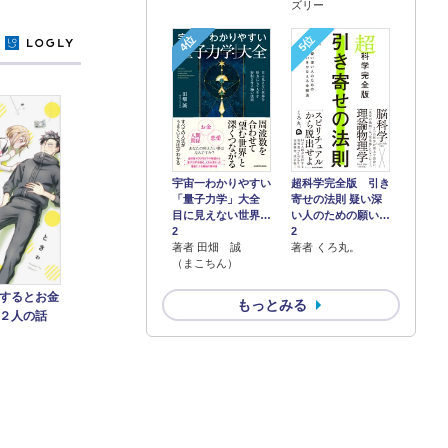
ズリー
4位
5位
y
宇宙一わかりやすい
超科学完全版 引き
「量子力学」大全
寄せの法則 疑い深
目に見えない世界…
い人のための願い…
2
2
著者 田畑 誠
著者 くろ丸。
（まこちん）
するとお金
もっとみる
２人の話