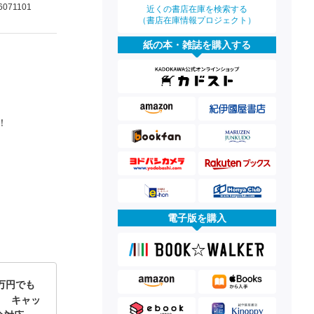
6071101
近くの書店在庫を検索する
（書店在庫情報プロジェクト）
紙の本・雑誌を購入する
！
電子版を購入
万円でも
！ キャッ