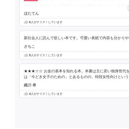
駄遣いにならないよう内省することも重要とあったが、金額を
ほたてん
6
人がナイス！しています
新社会人に読んで欲しい本です。可愛い表紙で内容も分かりや
さちこ
5
人がナイス！しています
★★★☆☆ お金の基本を知れる本。本書は主に若い独身世代
は「今どき女子のための」とあるものの、特段女性向けという
織川 希
4
人がナイス！しています