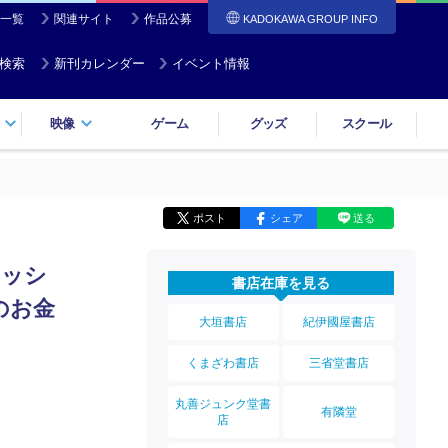
一覧
関連サイト
作品公募
KADOKAWA GROUP INFO
検索
新刊カレンダー
イベント情報
映像
ゲーム
グッズ
スクール
ポスト
シェア
送る
ャッシ
書店在庫を見る
のお金
大垣書店
紀伊國屋書店
くまざわ書店
三省堂書店
丸善ジュンク堂書
有隣堂
店