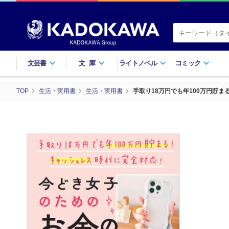
文芸書
文庫
ライトノベル
コミック
TOP
生活・実用書
生活・実用書
手取り18万円でも年100万円貯