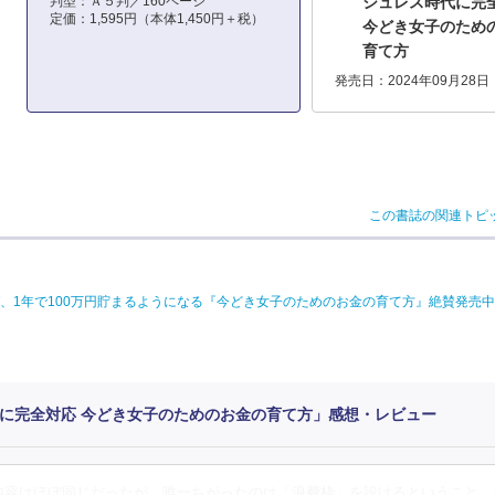
判型：Ａ５判／160ページ
シュレス時代に
定価：1,595円（本体1,450円＋税）
今どき女子のため
育て方
発売日：2024年09月28日
この書誌の関連トピ
、1年で100万円貯まるようになる『今どき女子のためのお金の育て方』絶賛発売中
時代に完全対応 今どき女子のためのお金の育て方」感想・レビュー
内容はほぼ同じだったが、唯一ちがったのは「浪費枠」を設けるということ。