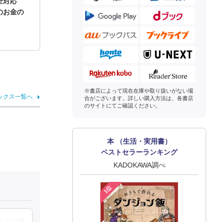
完全対応
のお金の
※書店によって現在在庫や取り扱いがない場
ックス一覧へ
合がございます。詳しい購入方法は、各書店
のサイトにてご確認ください。
本 （生活・実用書）
ベストセラーランキング
KADOKAWA調べ
1位
ただの無