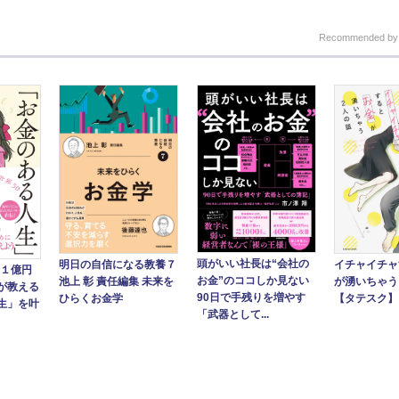
Recommended b
頭がいい社長は“会社の
明日の自信になる教養７
イチャイチャ
商１億円
お金”のココしか見ない
池上 彰 責任編集 未来を
が湧いちゃう
が教える
90日で手残りを増やす
ひらくお金学
【タテスク】
生」を叶
「武器として...