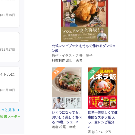
4年12月15日
公式レシピブック おうちで作れるダンジョ
4年11月17日
ン飯
原作・イラスト 九井 諒子
料理制作 池田 美希
2位
3位
イトルに
5年08月18日
もっと見る
世界一美味しくて健
いくつになっても、
康的なズボラ飯 え
おいしく美しく食べ
っ、全レシピ塩分…
る 78歳、シェ…2
2
著者 松尾 幸造
著 はらぺこグリ