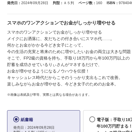
発売日：
2024年09月28日
判型：
Ａ５判
ページ数：
160
ISBN：
978404
スマホのワンアクションでお金がしっかり増やせる
スマホのワンアクションでお金がしっかり増やせる
メイクにお洒落に、友だちとの付き合いにスマホ代……。
何かとお金がかかる今どき女子にとって、
今の生活の充実と将来のために増やしたいお金の両立は大きな問題
そこで、FP2級の資格を持ち、手取り18万円から年100万円以上の
貯蓄を成功させているりぃさんがマネするだけで、
お金が増やせるようになるノウハウを伝授！
キャッシュレス時代だからこそのうっかり支出もこれで改善。
楽しみながらお金が増やせる、今どき女子のためのお金本。
※画像は表紙及び帯等、実際とは異なる場合があります。
紙書籍
電子版：手取り18
年100万円貯まる
発売日：2024年09月28日