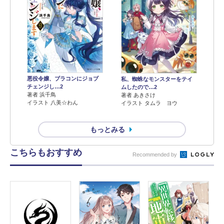
悪役令嬢、ブラコンにジョブ
私、蜘蛛なモンスターをテイ
チェンジし…2
ムしたので…2
著者 浜千鳥
著者 あきさけ
イラスト 八美☆わん
イラスト タムラ ヨウ
もっとみる
こちらもおすすめ
Recommended by