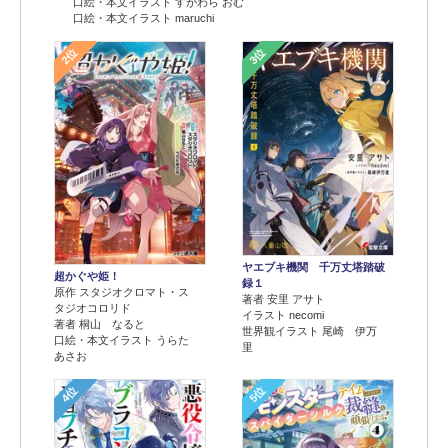
口絵・本文イラスト すがわら おむ
口絵・本文イラスト maruchi
2位
3位
ヤエブキ機関 千万丈塔踏破
超かぐや姫！
録１
原作 スタジオクロマト・ス
著者 安里 アサト
タジオコロリド
イラスト necomi
著者 桐山 なると
世界観イラスト 尾崎 伊万
口絵・本文イラスト うらた
里
あさお
4位
5位