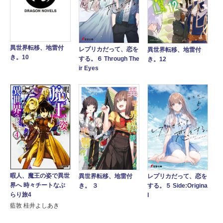
異世界転移、地雷付
レプリカだって、恋を
異世界転移、地雷付
き。10
する。６ Through The
き。12
ir Eyes
暇人、魔王の姿で異世
レプリカだって、恋を
異世界転移、地雷付
界へ 時々チートなぶ
する。５ Side:Origina
き。 ３
らり旅4
l
藍敦 桂井よしあき