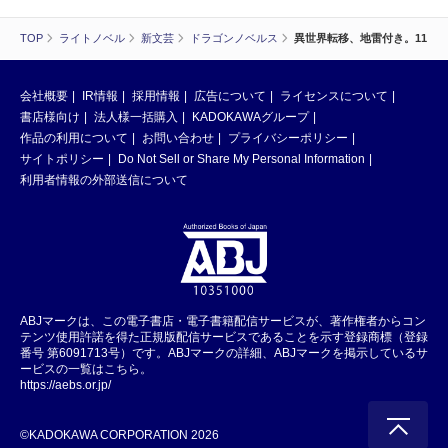
TOP
ライトノベル
新文芸
ドラゴンノベルス
異世界転移、地雷付き。11
会社概要
IR情報
採用情報
広告について
ライセンスについて
書店様向け
法人様一括購入
KADOKAWAグループ
作品の利用について
お問い合わせ
プライバシーポリシー
サイトポリシー
Do Not Sell or Share My Personal Information
利用者情報の外部送信について
ABJマークは、この電子書店・電子書籍配信サービスが、著作権者からコン
テンツ使用許諾を得た正規版配信サービスであることを示す登録商標（登録
番号 第6091713号）です。ABJマークの詳細、ABJマークを掲示しているサ
ービスの一覧はこちら。
https://aebs.or.jp/
©KADOKAWA CORPORATION 2026