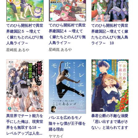
てのひら開拓村で異世
てのひら開拓村で異世
てのひら開拓村で異世
界建国記４ ～増えて
界建国記５ ～増えて
界建国記～増えてく嫁
く嫁たちとのんびり無
く嫁たちとのんびり無
たちとのんびり無人島
人島ライフ～
人島ライフ～
ライフ～ 10
星崎崑 あるや
星崎崑 あるや
異世界でチート能力を
暴君公爵の不敵な溺愛
バレエを広めるモノ
手にした俺は、現実世
「思い出すまで逃がさ
陰キャな僕が王子様を
界をも無双する18 ～
ない」と迫られてます
踊る理由
レベルアップは人生...
ヤマカイ