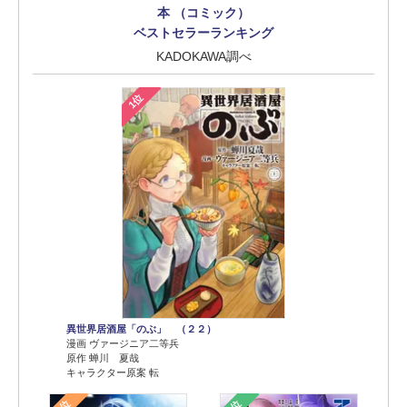
本 （コミック）
ベストセラーランキング
KADOKAWA調べ
1位
異世界居酒屋「のぶ」 （２２）
漫画 ヴァージニア二等兵
原作 蝉川 夏哉
キャラクター原案 転