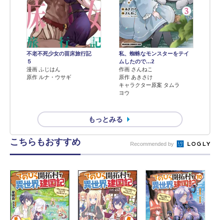
不老不死少女の苗床旅行記
私、蜘蛛なモンスターをテイ
５
ムしたので…2
漫画 ふじはん
作画 さんねこ
原作 ルナ・ウサギ
原作 あきさけ
キャラクター原案 タムラ
ヨウ
もっとみる
こちらもおすすめ
Recommended by