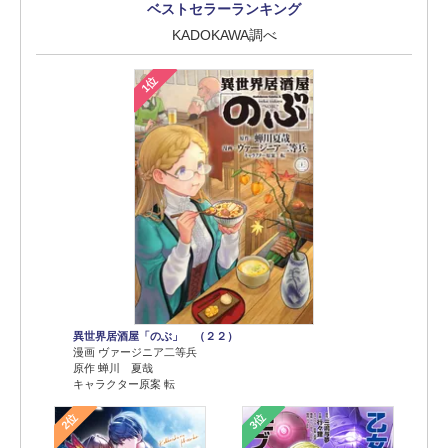
ベストセラーランキング
KADOKAWA調べ
1位
異世界居酒屋「のぶ」 （２２）
漫画 ヴァージニア二等兵
原作 蝉川 夏哉
キャラクター原案 転
2位
3位