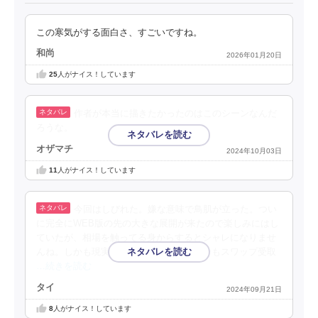
この寒気がする面白さ、すごいですね。
和尚
2026年01月20日
25
人がナイス！しています
作者が本当に描きたかったのはこのシーンなんだ
ろうな。
オザマチ
2024年10月03日
11
人がナイス！しています
今回はしびれた。嫌な意味で鳥肌が立った。つい
に完全にWEB版の先の大きな展開が来たので楽しみにはし
ていたが、相場を触ってる身からするとシャレになりませ
んね。しかも現実にあったという。そもそもスワップ受取
…続きを読む
タイ
2024年09月21日
8
人がナイス！しています