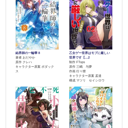
結界師の一輪華 8
乙女ゲー世界はモブに厳しい
著者 おだやか
世界です【…2
原作 クレハ
制作 FTops
キャラクター原案 ボダック
原作 三嶋 与夢
ス
作画 行々狸
キャラクター原案 孟達
構成 マツリ セイシロウ
4位
5位