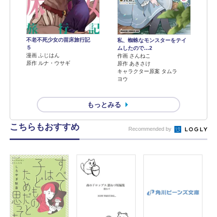
不老不死少女の苗床旅行記
私、蜘蛛なモンスターをテイ
５
ムしたので…2
漫画 ふじはん
作画 さんねこ
原作 ルナ・ウサギ
原作 あきさけ
キャラクター原案 タムラ
ヨウ
もっとみる
こちらもおすすめ
Recommended by