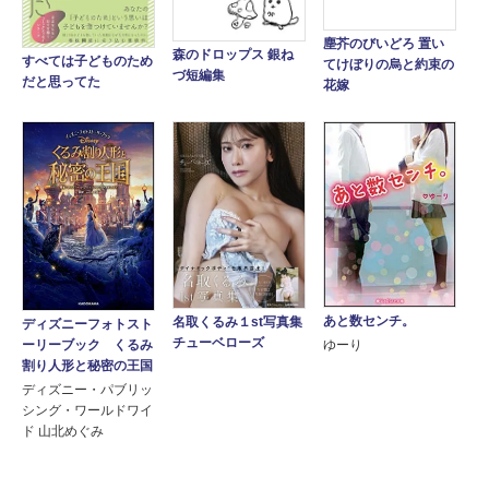
塵芥のびいどろ 置い
森のドロップス 銀ね
すべては子どものため
てけぼりの烏と約束の
づ短編集
だと思ってた
花嫁
あと数センチ。
名取くるみ１st写真集
ディズニーフォトスト
チューベローズ
ーリーブック くるみ
ゆーり
割り人形と秘密の王国
ディズニー・パブリッ
シング・ワールドワイ
ド 山北めぐみ