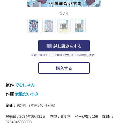
1
/
4
試し読みをする
※電子書籍ストアBOOK☆WALKERへ移動します。
購入する
原作
でむにゃん
作画
炭酸だいすき
定価：
924
円
（本体
840
円＋税）
発売日：
2024年09月21日
判型：
Ｂ６判
ページ数：
156
ISBN：
9784046839398