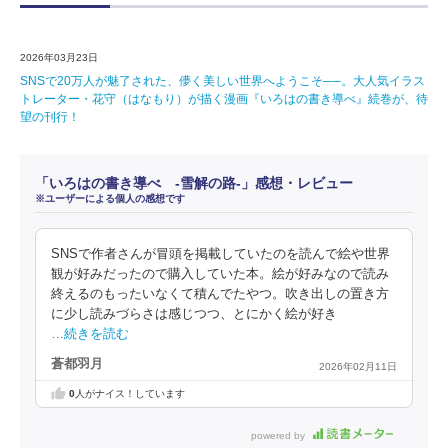
2026年03月23日
SNSで20万人が魅了された、儚く美しい世界へようこそ──。大人気イラス
トレーター・花守（はなもり）が描く漫画『いろはの書き導べ』続巻が、待
望の刊行！
「いろはの書き導べ -雪解の路-」感想・レビュー
※ユーザーによる個人の感想です
SNSで作者さんが冒頭を掲載していたのを読んで絵や世界
観が好みだったので購入していた本。絵が好みなので読み
終えるのもったいなくて積んでたやつ。吹き出しの置き方
に少し読みづらさは感じつつ、とにかく絵が好き
…続きを読む
蒼都羽月
2026年02月11日
0
人がナイス！しています
powered by