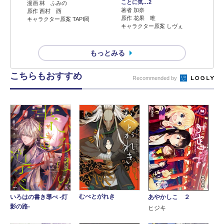
ことに気…2
漫画 林 ふみの
著者 加奈
原作 西村 西
原作 花果 唯
キャラクター原案 TAPI岡
キャラクター原案 しヴぇ
もっとみる
こちらもおすすめ
Recommended by
むべとがれき
あやかしこ ２
いろはの書き導べ -灯
影の路-
ヒジキ