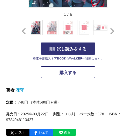
1
/
6
試し読みをする
※電子書籍ストアBOOK☆WALKERへ移動します。
購入する
著者
花守
定価：
748
円
（本体
680
円＋税）
発売日：
2025年03月22日
判型：
Ｂ６判
ページ数：
178
ISBN：
9784048113427
ポスト
シェア
送る