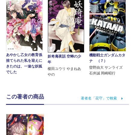
あやかし乙女の教育係
機動戦士ガンダムカタ
妖奇庵夜話 空蝉の少
捨てられた私を迎えに
ナ （７）
年
きたのは、一途な妖狐
曽野由大 サンライズ
榎田ユウリ やまねあ
でした
石井誠 岡崎昭行
やの
この著者の商品
著者名「花守」で検索