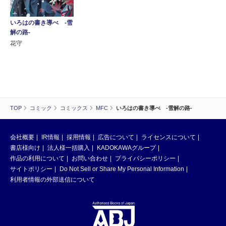
いろはの書き導べ -雪
解の路-
花守
TOP
コミック
コミックス
MFC
いろはの書き導べ -雪解の路-
会社概要
IR情報
採用情報
広告について
ライセンスについて
書店様向け
法人様一括購入
KADOKAWAグループ
作品の利用について
お問い合わせ
プライバシーポリシー
サイトポリシー
Do Not Sell or Share My Personal Information
利用者情報の外部送信について