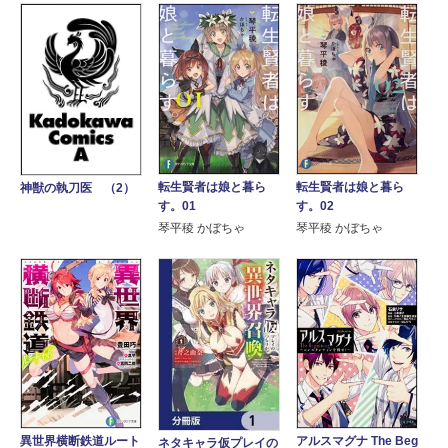
転生賢者は娘と暮ら
転生賢者は娘と暮ら
神獣の執刀医 （2）
す。01
す。02
琴平稜 かぼちゃ
琴平稜 かぼちゃ
異世界横断鉄道ルート
アルスマグナ The Beg
ネタキャラ仮プレイの