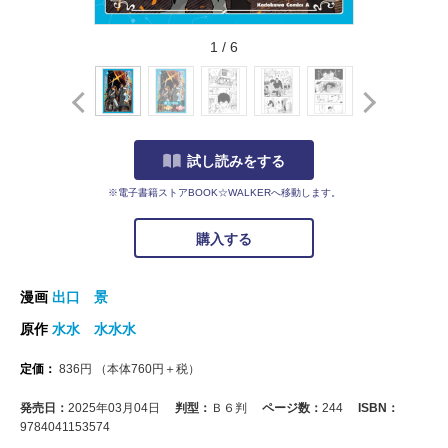
1
/
6
試し読みをする
※電子書籍ストアBOOK☆WALKERへ移動します。
購入する
漫画
出口 景
原作
水水 水水水
定価：
836
円
（本体
760
円＋税）
発売日：
2025年03月04日
判型：
Ｂ６判
ページ数：
244
ISBN：
9784041153574