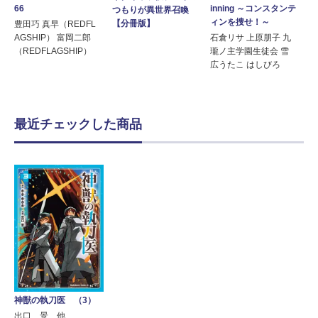
66
inning ～コンスタンテ
つもりが異世界召喚
ィンを捜せ！～
【分冊版】
豊田巧 真早（REDFL
AGSHIP） 富岡二郎
石倉リサ 上原朋子 九
（REDFLAGSHIP）
瓏ノ主学園生徒会 雪
広うたこ はしびろ
最近チェックした商品
神獣の執刀医 （3）
出口 景 他