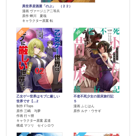
異世界居酒屋「のぶ」 （２２）
漫画 ヴァージニア二等兵
原作 蝉川 夏哉
キャラクター原案 転
2位
3位
乙女ゲー世界はモブに厳しい
不老不死少女の苗床旅行記
世界です【…2
５
制作 FTops
漫画 ふじはん
原作 三嶋 与夢
原作 ルナ・ウサギ
作画 行々狸
キャラクター原案 孟達
構成 マツリ セイシロウ