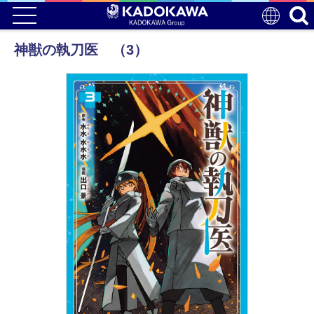
神獣の執刀医 （3）