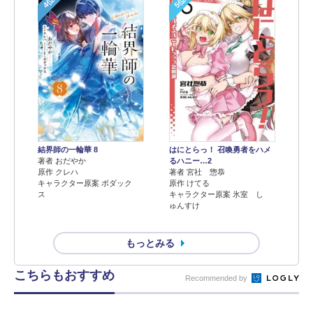
4位
5位
結界師の一輪華 8
はにとらっ！ 召喚勇者をハメ
著者 おだやか
るハニー…2
原作 クレハ
著者 宮社 惣恭
キャラクター原案 ボダック
原作 けてる
ス
キャラクター原案 氷室 し
ゅんすけ
もっとみる
こちらもおすすめ
Recommended by