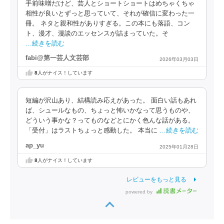
手前味噌だけど、芸人とショートショートはめちゃくちゃ
相性が良いとずっと思っていて、それが確信に変わった一
冊。 ネタと親和性がありすぎる。この本にも落語、コン
ト、漫才、漫談のエッセンスが詰まっていた。そ
…続きを読む
fabi@第一芸人文芸部
2026年03月03日
8
人がナイス！しています
短編が沢山あり、結構読み応えがあった。 面白い話もあれ
ば、シュールなもの、ちょっと怖いかなって思うものや、
どういう事かな？ってものなどとにかく色んな話がある。
「受付」はラストちょっと感動した。 本当に
…続きを読む
ap_yu
2025年01月28日
8
人がナイス！しています
レビューをもっと見る
powered by