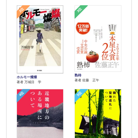
2位
3位
熟柿
ホルモー燦燦
著者 佐藤 正午
著者 万城目 学
4位
5位