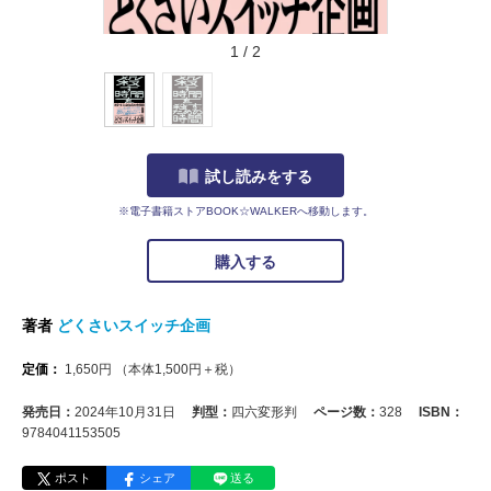
1
/
2
試し読みをする
※電子書籍ストアBOOK☆WALKERへ移動します。
購入する
著者
どくさいスイッチ企画
定価：
1,650
円
（本体
1,500
円＋税）
発売日：
2024年10月31日
判型：
四六変形判
ページ数：
328
ISBN：
9784041153505
ポスト
シェア
送る