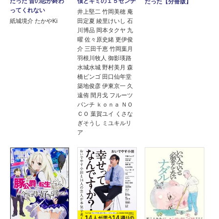
僕とキミの１５センチ
だった 昔の恋が終わ
だった【分冊版】
ってくれない
井上堅二 竹岡美穂 庵
田定夏 綾里けいし 石
紙城境介 たかやKi
川博品 岡本タクヤ 九
曜 佐々原史緒 更伊俊
介 三田千恵 竹岡葉月
羽根川牧人 御影瑛路
水城水城 野村美月 森
橋ビンゴ 田口仙年堂
築地俊彦 伊東京一 久
遠侑 閏月戈 フルーツ
パンチ ｋｏｎａ ＮＯ
ＣＯ 葉賀ユイ くさな
ぎそうし ミユキルリ
ア