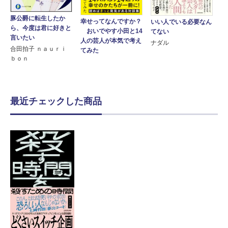
豚公爵に転生したか
幸せってなんですか？
いい人でいる必要なん
ら、今度は君に好きと
おいでやす小田と14
てない
言いたい
人の芸人が本気で考え
ナダル
合田拍子 ｎａｕｒｉ
てみた
ｂｏｎ
最近チェックした商品