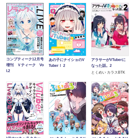
コンプティーク12月号
アラサーがVTuberに
あの子にナイショのV
増刊 Ｖティーク Vo
なった話。2
Tuber！ 2
l.2
とくめい カラスBTK