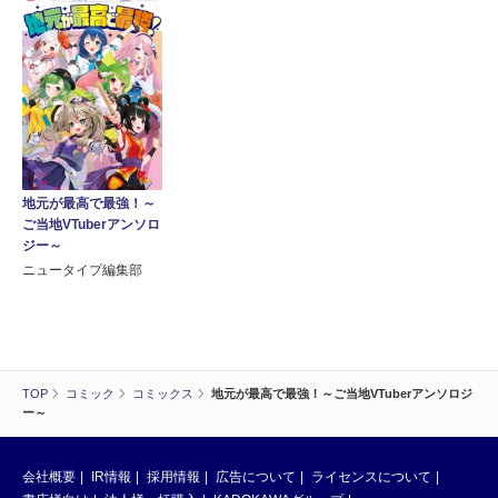
地元が最高で最強！～
ご当地VTuberアンソロ
ジー～
ニュータイプ編集部
TOP
コミック
コミックス
地元が最高で最強！～ご当地VTuberアンソロジ
ー～
会社概要
IR情報
採用情報
広告について
ライセンスについて