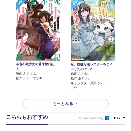
4位
5位
不老不死少女の苗床旅行記
私、蜘蛛なモンスターをテイ
５
ムしたので…2
漫画 ふじはん
作画 さんねこ
原作 ルナ・ウサギ
原作 あきさけ
キャラクター原案 タムラ
ヨウ
もっとみる
こちらもおすすめ
Recommended by