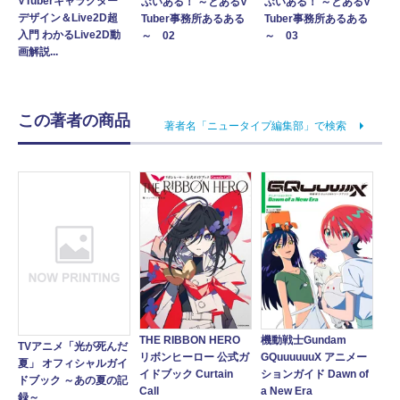
VTuberキャラクター
ぶいある！ ～とあるV
ぶいある！ ～とあるV
デザイン＆Live2D超
Tuber事務所あるある
Tuber事務所あるある
入門 わかるLive2D動
～ 02
～ 03
画解説...
この著者の商品
著者名「ニュータイプ編集部」で検索
THE RIBBON HERO
機動戦士Gundam
TVアニメ「光が死んだ
リボンヒーロー 公式ガ
GQuuuuuuX アニメー
夏」 オフィシャルガイ
イドブック Curtain
ションガイド Dawn of
ドブック ～あの夏の記
Call
a New Era
録～