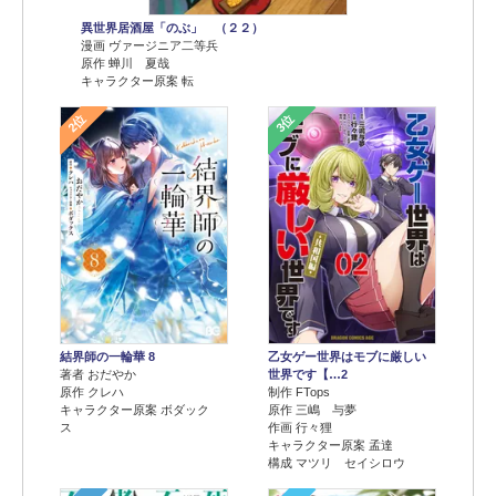
異世界居酒屋「のぶ」 （２２）
漫画 ヴァージニア二等兵
原作 蝉川 夏哉
キャラクター原案 転
2位
3位
結界師の一輪華 8
乙女ゲー世界はモブに厳しい
著者 おだやか
世界です【…2
原作 クレハ
制作 FTops
キャラクター原案 ボダック
原作 三嶋 与夢
ス
作画 行々狸
キャラクター原案 孟達
構成 マツリ セイシロウ