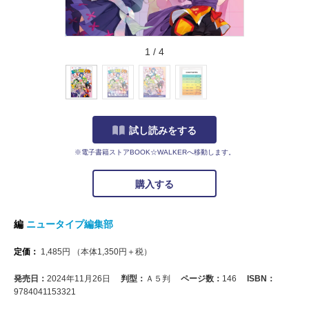
1
/
4
試し読みをする
※電子書籍ストアBOOK☆WALKERへ移動します。
購入する
編
ニュータイプ編集部
定価：
1,485
円
（本体
1,350
円＋税）
発売日：
2024年11月26日
判型：
Ａ５判
ページ数：
146
ISBN：
9784041153321