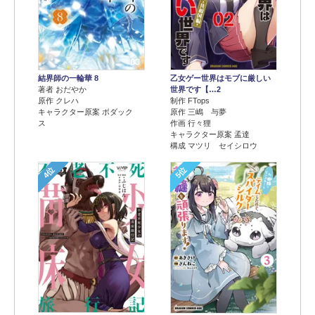
結界師の一輪華 8
乙女ゲー世界はモブに厳しい
著者 おだやか
世界です【…2
原作 クレハ
制作 FTops
キャラクター原案 ボダック
原作 三嶋 与夢
ス
作画 行々狸
キャラクター原案 孟達
構成 マツリ セイシロウ
4位
5位