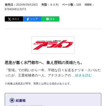
発売日：
2024年09月28日
判型：
Ｂ６判
ページ数：
188
ISBN：
9784048113373
ポスト
シェア
送る
悪意が蠢く水門都市へ、集え歴戦の英雄たち。
『聖域』での戦いから一年、平穏な日々を送るナツキ・スバルだ
ったが、王選候補者の一人、アナスタシアの
…続きを読む
※画像は表紙及び帯等、実際とは異なる場合があります。
紙書籍