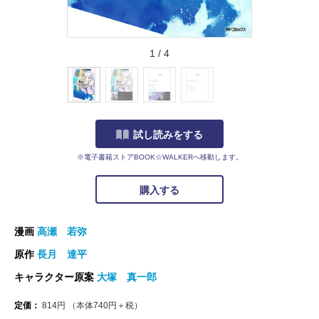
1
/
4
試し読みをする
※電子書籍ストアBOOK☆WALKERへ移動します。
購入する
漫画
高瀬 若弥
原作
長月 達平
キャラクター原案
大塚 真一郎
定価：
814
円
（本体
740
円＋税）