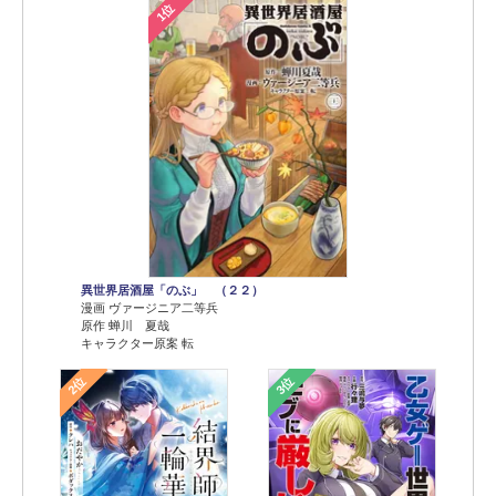
1位
異世界居酒屋「のぶ」 （２２）
漫画 ヴァージニア二等兵
原作 蝉川 夏哉
キャラクター原案 転
2位
3位