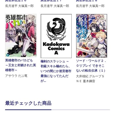
異世界生活１６
異世界生活１７
異世界生活１８
長月達平 大塚真一郎
長月達平 大塚真一郎
長月達平 大塚真一郎
英雄都市のバカども
ソード・ワールド２．
極剣のスラッシュ ～
～王女と封鎖された英
０リプレイ できそこ
初級スキル極めたら、
雄都市～
ないの転生伝承（１）
いつの間にか迷宮都市
アサウラ だぶ竜
最強になってたんだ
大井雄紀 グループＳ
が...
ＮＥ 蔓木鋼音
最近チェックした商品