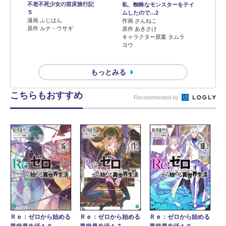
不老不死少女の苗床旅行記
私、蜘蛛なモンスターをテイ
５
ムしたので…2
漫画 ふじはん
作画 さんねこ
原作 ルナ・ウサギ
原作 あきさけ
キャラクター原案 タムラ
ヨウ
もっとみる
こちらもおすすめ
Recommended by
Ｒｅ：ゼロから始める
Ｒｅ：ゼロから始める
Ｒｅ：ゼロから始める