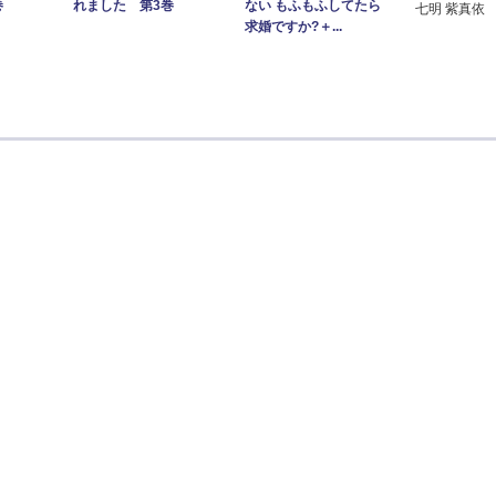
ない もふもふしてたら
巻
れました 第3巻
七明 紫真依
求婚ですか?＋...