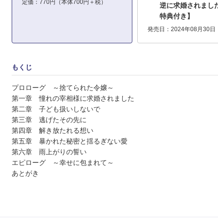
定価：770円（本体700円＋税）
逆に求婚されまし
特典付き】
発売日：2024年08月30日
もくじ
プロローグ ～捨てられた令嬢～
第一章 憧れの宰相様に求婚されました
第二章 子ども扱いしないで
第三章 逃げたその先に
第四章 解き放たれる想い
第五章 暴かれた秘密と揺るぎない愛
第六章 雨上がりの誓い
エピローグ ～幸せに包まれて～
あとがき