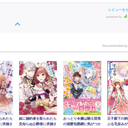
レビューを
powered by
Recommended b
おっとり令嬢は騎士団長
王子殿下の飼
られたら
妹に婚約者を取られたら
の溺愛包囲網に気がつか
ぶる毛並みが
に求婚さ
見知らぬ公爵様に求婚さ