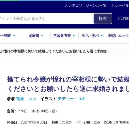
カテゴリ・ジャンル一覧
レーベル
検索
詳細
一般書
児童書
学習参考書
生活
実用
雑誌
ムック
・
・
が憧れの宰相様に勢いで結婚してくださいとお願いしたら逆に求婚さ…
捨てられ令嬢が憧れの宰相様に勢いで結
くださいとお願いしたら逆に求婚されま
著者
宮永 レン
イラスト
テディー・ユキ
定価：
770
円 （本体
700
円＋税）
発売日：
2024年08月30日
判型：
文庫判
ページ数：
256
ISBN：
978404