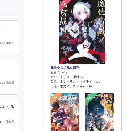
1位
し込む
5年11月06日
った
魔法少女ノ魔女裁判
著者 Acacia
カバーイラスト 梅まろ
口絵・本文イラスト すがわら おむ
5年01月08日
口絵・本文イラスト maruchi
2位
3位
気になる
4年09月28日