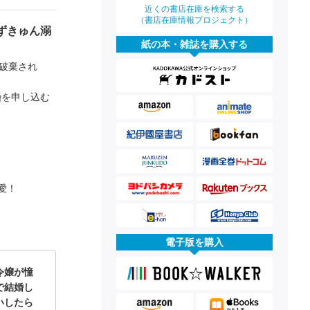
近くの書店在庫を検索する
（書店在庫情報プロジェクト）
ずきゅん溺
紙の本・雑誌を購入する
破棄され
婚を申し込む
愛！
電子版を購入
令嬢が憧
で結婚し
いしたら