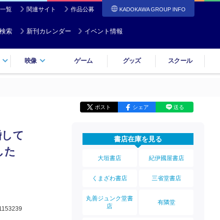
一覧
関連サイト
作品公募
KADOKAWA GROUP INFO
検索
新刊カレンダー
イベント情報
映像
ゲーム
グッズ
スクール
ポスト
シェア
送る
婚して
書店在庫を見る
した
大垣書店
紀伊國屋書店
くまざわ書店
三省堂書店
丸善ジュンク堂書
有隣堂
店
1153239