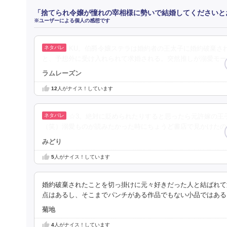
「捨てられ令嬢が憧れの宰相様に勢いで結婚してくださいと
※ユーザーによる個人の感想です
KU。伯爵令嬢ステラは婚約者の王太子に婚約破棄さ
と、予想外に受け入れられて求婚される。突然推しが溺愛モー
ラムレーズン
12
人がナイス！しています
☆3。絶対に貶められたりすると思ったら元許嫁の王
（笑）溺愛ものが読みたかった時にちょうど書店で見かけたの
みどり
5
人がナイス！しています
婚約破棄されたことを切っ掛けに元々好きだった人と結ばれて
点はあるし、そこまでパンチがある作品でもない小品ではある
菊地
4
人がナイス！しています