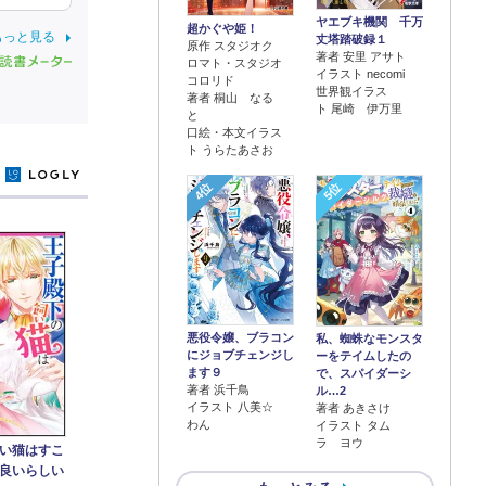
ヤエブキ機関 千万
超かぐや姫！
もっと見る
丈塔踏破録１
原作 スタジオク
著者 安里 アサト
ロマト・スタジオ
イラスト necomi
コロリド
世界観イラス
著者 桐山 なる
ト 尾崎 伊万里
と
口絵・本文イラス
ト うらたあさお
y
4位
5位
悪役令嬢、ブラコン
私、蜘蛛なモンスタ
にジョブチェンジし
ーをテイムしたの
ます９
で、スパイダーシ
著者 浜千鳥
ル…2
イラスト 八美☆
著者 あきさけ
わん
イラスト タム
ラ ヨウ
い猫はすこ
良いらしい