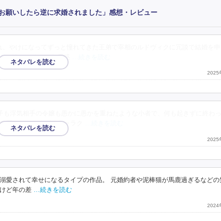
お願いしたら逆に求婚されました」感想・レビュー
れ、やけになってずっと憧れてきた王弟で宰相のルドヴィクに冗談で結婚を申
ドで迫ってくるから戸惑
…続きを読む
202
子も浮気相手の令嬢も愚かに愚かを重ねたような小者で、何も起きずに終わ
で買ったのですが、キャラク
…続きを読む
202
溺愛されて幸せになるタイプの作品。 元婚約者や泥棒猫が馬鹿過ぎるなどの
けど年の差
…続きを読む
202