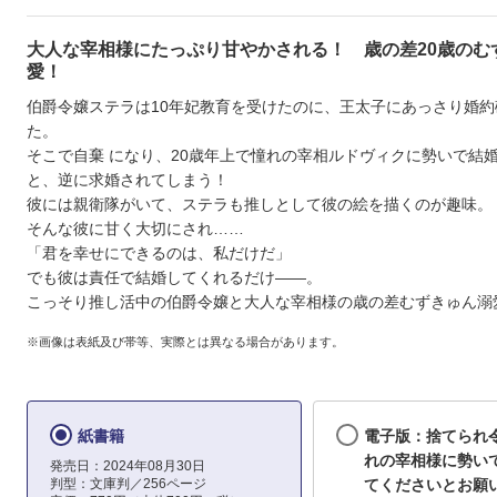
大人な宰相様にたっぷり甘やかされる！ 歳の差20歳のむ
愛！
伯爵令嬢ステラは10年妃教育を受けたのに、王太子にあっさり婚約
た。
そこで自棄 になり、20歳年上で憧れの宰相ルドヴィクに勢いで結
と、逆に求婚されてしまう！
彼には親衛隊がいて、ステラも推しとして彼の絵を描くのが趣味。
そんな彼に甘く大切にされ……
「君を幸せにできるのは、私だけだ」
でも彼は責任で結婚してくれるだけ――。
こっそり推し活中の伯爵令嬢と大人な宰相様の歳の差むずきゅん溺
※画像は表紙及び帯等、実際とは異なる場合があります。
紙書籍
電子版：捨てられ
れの宰相様に勢い
発売日：2024年08月30日
判型：文庫判／256ページ
てくださいとお願