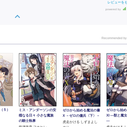
レビューを
powered by
Recommended b
 （５）
ミス・アンダーソンの安
ゼロから始め
ゼロから始める魔法の書
穏なる日々 小さな魔族
XI ―獣と魔
X －ゼロの傭兵〈下〉－
の騎士執事
―
虎走かける しずまよし