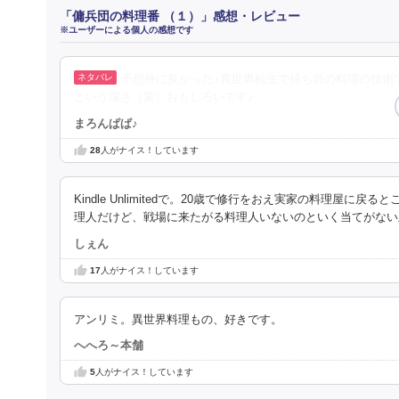
「傭兵団の料理番 （１）」感想・レビュー
※ユーザーによる個人の感想です
予想外に良かった♪異世界転生で持ち前の料理の技術
という潔さ（笑）おもしろいです♪
まろんぱぱ♪
28
人がナイス！しています
Kindle Unlimitedで。20歳で修行をおえ実家の料理
理人だけど、戦場に来たがる料理人いないのといく当てがない
しぇん
17
人がナイス！しています
アンリミ。異世界料理もの、好きです。
へへろ～本舗
5
人がナイス！しています