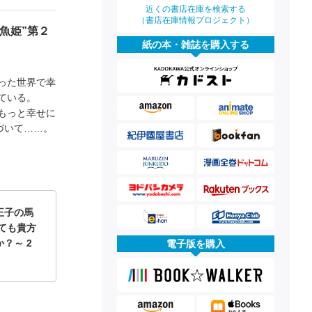
近くの書店在庫を検索する
（書店在庫情報プロジェクト）
魚姫”第２
紙の本・雑誌を購入する
った世界で幸
ている。
もっと幸せに
づいて……。
王子の馬
ても貴方
？～ 2
電子版を購入