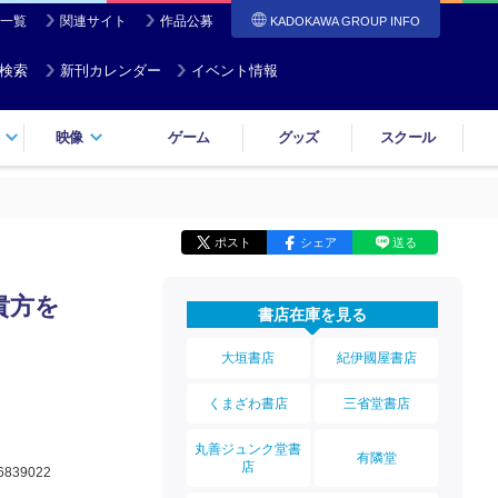
一覧
関連サイト
作品公募
KADOKAWA GROUP INFO
検索
新刊カレンダー
イベント情報
映像
ゲーム
グッズ
スクール
ポスト
シェア
送る
貴方を
書店在庫を見る
大垣書店
紀伊國屋書店
くまざわ書店
三省堂書店
丸善ジュンク堂書
有隣堂
店
6839022