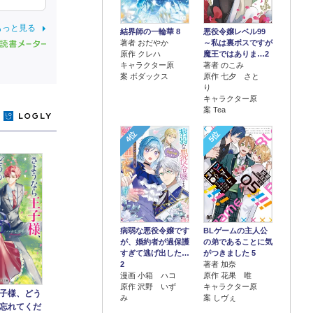
もっと見る
結界師の一輪華 8
悪役令嬢レベル99
著者 おだやか
～私は裏ボスですが
原作 クレハ
魔王ではありま…2
キャラクター原
著者 のこみ
案 ボダックス
原作 七夕 さと
り
キャラクター原
案 Tea
y
4位
5位
病弱な悪役令嬢です
BLゲームの主人公
が、婚約者が過保護
の弟であることに気
すぎて逃げ出した…
がつきました 5
2
著者 加奈
漫画 小箱 ハコ
原作 花果 唯
原作 沢野 いず
キャラクター原
子様、どう
み
案 しヴぇ
忘れてくだ