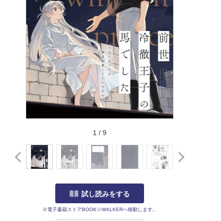
1
/
9
試し読みをする
※電子書籍ストアBOOK☆WALKERへ移動します。