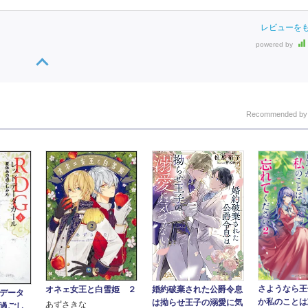
レビューを
powered by
Recommended b
さようなら王
オネェ女王と白雪姫 ２
婚約破棄された公爵令息
ドデータ
か私のことは
は拗らせ王子の溺愛に気
あずさきな
の過ごし