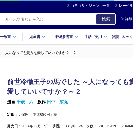
カテゴリ・ジャンル一覧
レーベル
検索
詳細
一般書
児童書
学習参考書
生活
実用
雑誌
ムック
・
・
 ～人になっても貴方を愛していいですか？～ 2
前世冷徹王子の馬でした ～人になっても
愛していいですか？～ 2
漫画
千歳 六
原作
田中 涼丸
定価：
748
円 （本体
680
円＋税）
発売日：
2024年12月17日
判型：
Ｂ６判
ページ数：
170
ISBN：
978404