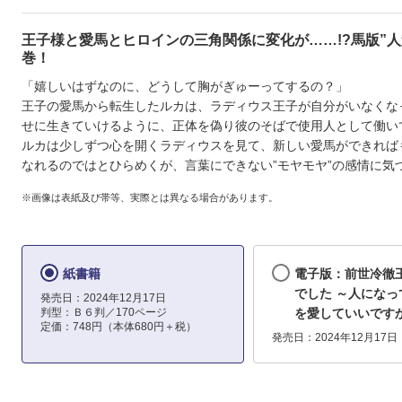
王子様と愛馬とヒロインの三角関係に変化が……!?馬版”人
巻！
「嬉しいはずなのに、どうして胸がぎゅーってするの？」
王子の愛馬から転生したルカは、ラディウス王子が自分がいなくな
せに生きていけるように、正体を偽り彼のそばで使用人として働い
ルカは少しずつ心を開くラディウスを見て、新しい愛馬ができれば
なれるのではとひらめくが、言葉にできない”モヤモヤ”の感情に気
※画像は表紙及び帯等、実際とは異なる場合があります。
紙書籍
電子版：前世冷徹
でした ～人になっ
発売日：2024年12月17日
判型：Ｂ６判／170ページ
を愛していいですか
定価：748円（本体680円＋税）
発売日：2024年12月17日