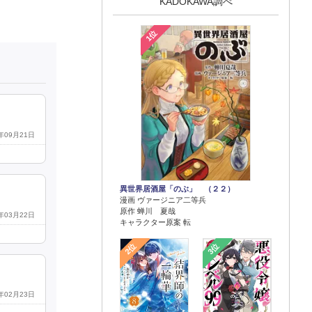
KADOKAWA調べ
1位
5年09月21日
異世界居酒屋「のぶ」 （２２）
漫画 ヴァージニア二等兵
原作 蝉川 夏哉
6年03月22日
キャラクター原案 転
2位
3位
6年02月23日