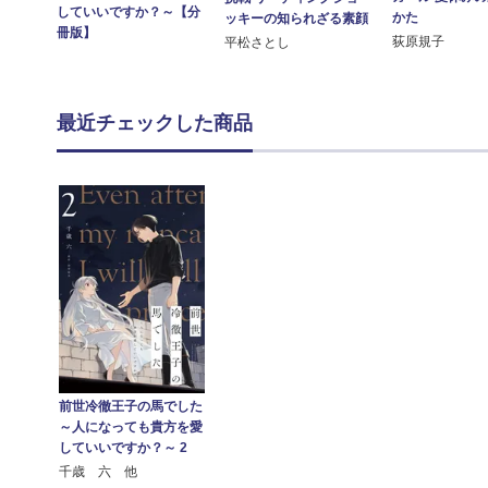
していいですか？～【分
かた
ッキーの知られざる素顔
冊版】
荻原規子
平松さとし
最近チェックした商品
前世冷徹王子の馬でした
～人になっても貴方を愛
していいですか？～ 2
千歳 六 他