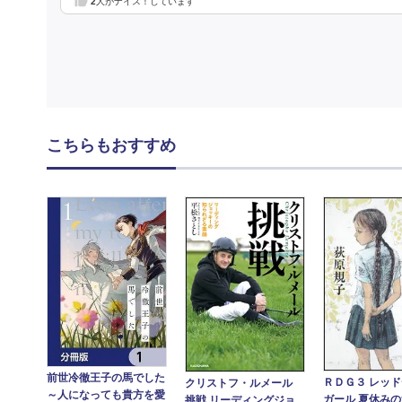
2
人がナイス！しています
こちらもおすすめ
前世冷徹王子の馬でした
ＲＤＧ３ レッ
クリストフ・ルメール
～人になっても貴方を愛
ガール 夏休み
挑戦 リーディングジョ