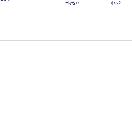
さい２
づかない