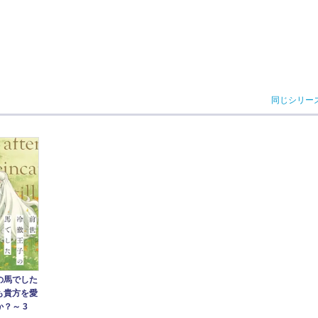
同じシリー
の馬でした
も貴方を愛
？～ 3