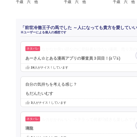
千歳 六 他
千歳 六 他
千歳 六 他
「前世冷徹王子の馬でした ～人になっても貴方を愛していい
※ユーザーによる個人の感想です
なかなか良い話なのに登録者が少ない漫画。売り方の
あーさん☆とある漫画アプリの審査員３回目！(⁠≧⁠▽⁠≦⁠)
24
人がナイス！しています
自分の気持ちを考える感じ？
もだんたいむす
3
人がナイス！しています
ルカがかわいい。ステラって何者!?続きも楽しみです
璃龍