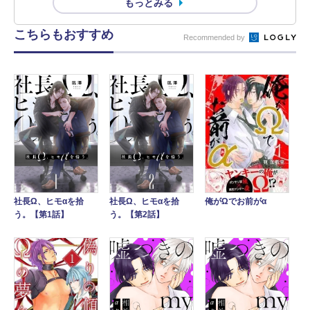
もっとみる
こちらもおすすめ
Recommended by
俺がΩでお前がα
社長Ω、ヒモαを拾
社長Ω、ヒモαを拾
う。【第1話】
う。【第2話】