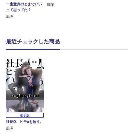
一生童貞のままでいい
凪澤
って思ってた？
凪澤
最近チェックした商品
電子版
社長Ω、ヒモαを拾う。
凪澤