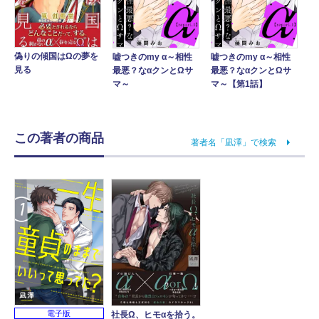
偽りの傾国はΩの夢を
嘘つきのmy α～相性
嘘つきのmy α～相性
見る
最悪？なαクンとΩサ
最悪？なαクンとΩサ
マ～
マ～【第1話】
この著者の商品
著者名「凪澤」で検索
電子版
社長Ω、ヒモαを拾う。