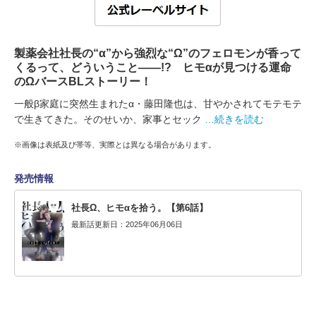
製薬会社社長の“α”から強烈な“Ω”のフェロモンが香って
くるって、どういうこと――!? ヒモαが見つける運命
のΩバースBLストーリー！
一般β家庭に突然生まれたα・藤田隆也は、甘やかされてモテモテ
で生きてきた。そのせいか、家事とセック
…続きを読む
※画像は表紙及び帯等、実際とは異なる場合があります。
発売情報
社長Ω、ヒモαを拾う。【第6話】
最新話更新日：2025年06月06日