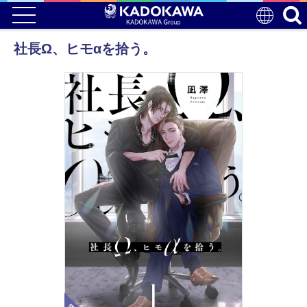
社長Ω、ヒモαを拾う。
電子版