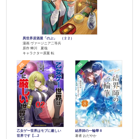
異世界居酒屋「のぶ」 （２２）
漫画 ヴァージニア二等兵
原作 蝉川 夏哉
キャラクター原案 転
2位
3位
乙女ゲー世界はモブに厳しい
結界師の一輪華 8
世界です【…2
著者 おだやか