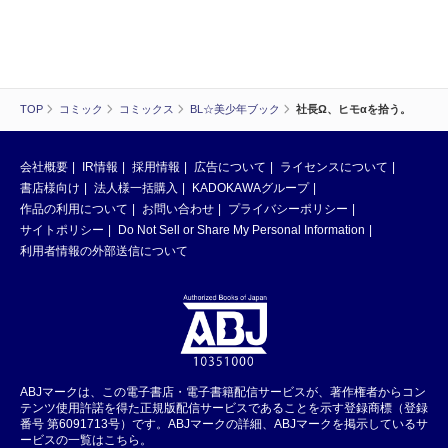
TOP
コミック
コミックス
BL☆美少年ブック
社長Ω、ヒモαを拾う。
会社概要
IR情報
採用情報
広告について
ライセンスについて
書店様向け
法人様一括購入
KADOKAWAグループ
作品の利用について
お問い合わせ
プライバシーポリシー
サイトポリシー
Do Not Sell or Share My Personal Information
利用者情報の外部送信について
ABJマークは、この電子書店・電子書籍配信サービスが、著作権者からコン
テンツ使用許諾を得た正規版配信サービスであることを示す登録商標（登録
番号 第6091713号）です。ABJマークの詳細、ABJマークを掲示しているサ
ービスの一覧はこちら。