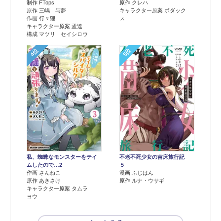
制作 FTops
原作 クレハ
原作 三嶋 与夢
キャラクター原案 ボダック
作画 行々狸
ス
キャラクター原案 孟達
構成 マツリ セイシロウ
4位
5位
不老不死少女の苗床旅行記
私、蜘蛛なモンスターをテイ
５
ムしたので…2
漫画 ふじはん
作画 さんねこ
原作 ルナ・ウサギ
原作 あきさけ
キャラクター原案 タムラ
ヨウ