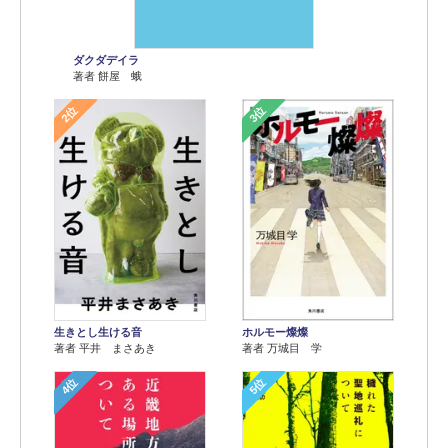
ダクダデイラ
著者 餅屋 蛾
2位
3位
生きとし生ける音
ホルモー燦燦
著者 平井 まさあき
著者 万城目 学
4位
5位