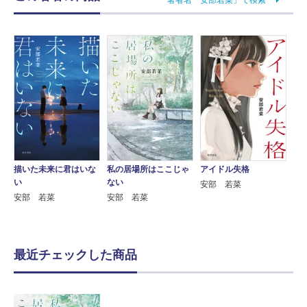
描いた未来に君はいな
私の居場所はここじゃ
アイドル失格
い
ない
安部 若菜
安部 若菜
安部 若菜
最近チェックした商品