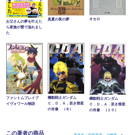
オセロ
真夏の夜の夢
お父さんの夢を叶えた
ら家族が愛で溢れまし
た
機動戦士ガンダム
ファントムブレイブ
機動戦士ガンダム
Ｃ．Ｄ．Ａ．若き彗星
イヴォワール物語
Ｃ．Ｄ．Ａ．若き彗星
の肖像 （８）
の肖像 （１０）
この著者の商品
著者名「安部若菜」で検索