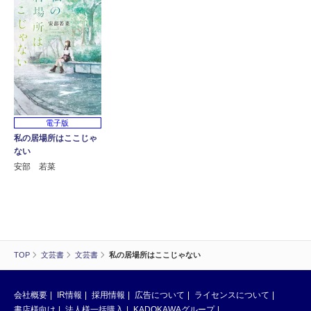
電子版
私の居場所はここじゃ
ない
安部 若菜
TOP
文芸書
文芸書
私の居場所はここじゃない
会社概要
IR情報
採用情報
広告について
ライセンスについて
書店様向け
法人様一括購入
KADOKAWAグループ