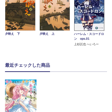
夕映え 下
夕映え 上
ハーレム・スコードロ
ン ops.01
上杉託也 へいろー
最近チェックした商品