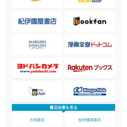
書店在庫を見る
大垣書店
紀伊國屋書店