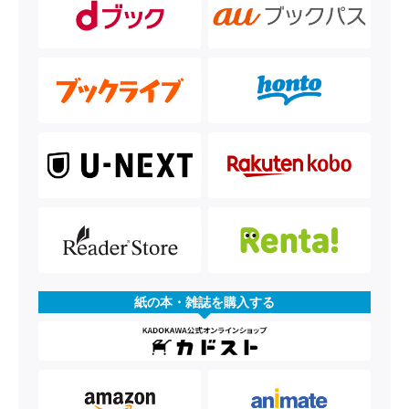
紙の本・雑誌を購入する