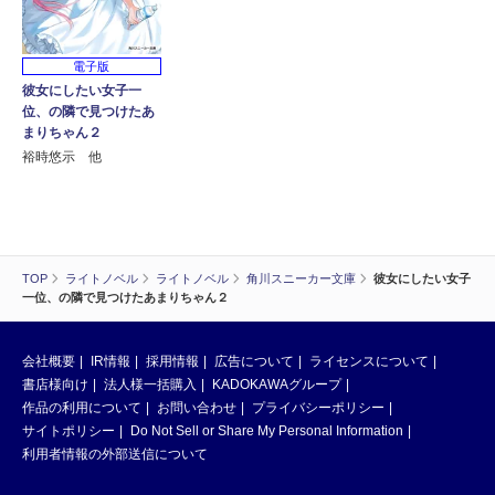
電子版
彼女にしたい女子一
位、の隣で見つけたあ
まりちゃん２
裕時悠示 他
TOP
ライトノベル
ライトノベル
角川スニーカー文庫
彼女にしたい女子
一位、の隣で見つけたあまりちゃん２
会社概要
IR情報
採用情報
広告について
ライセンスについて
書店様向け
法人様一括購入
KADOKAWAグループ
作品の利用について
お問い合わせ
プライバシーポリシー
サイトポリシー
Do Not Sell or Share My Personal Information
利用者情報の外部送信について