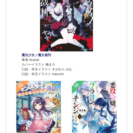
魔法少女ノ魔女裁判
著者 Acacia
カバーイラスト 梅まろ
口絵・本文イラスト すがわら おむ
口絵・本文イラスト maruchi
2位
3位