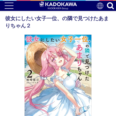
彼女にしたい女子一位、の隣で見つけたあま
りちゃん２