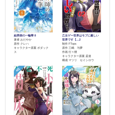
結界師の一輪華 8
乙女ゲー世界はモブに厳しい
著者 おだやか
世界です【…2
原作 クレハ
制作 FTops
キャラクター原案 ボダック
原作 三嶋 与夢
ス
作画 行々狸
キャラクター原案 孟達
構成 マツリ セイシロウ
4位
5位