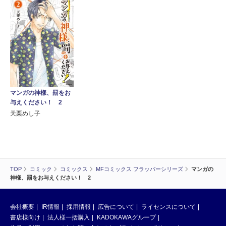
マンガの神様、罰をお
与えください！ 2
天栗めし子
TOP
コミック
コミックス
MFコミックス フラッパーシリーズ
マンガの
神様、罰をお与えください！ 2
会社概要
IR情報
採用情報
広告について
ライセンスについて
書店様向け
法人様一括購入
KADOKAWAグループ