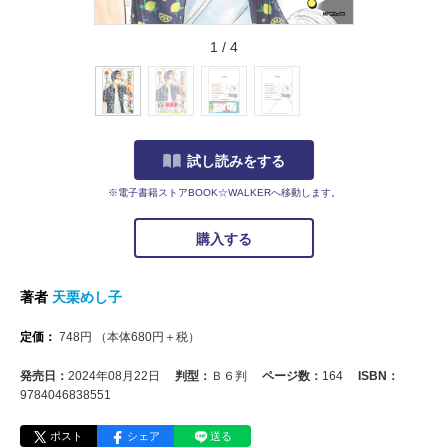
1
/
4
試し読みをする
※電子書籍ストアBOOK☆WALKERへ移動します。
購入する
著者
天栗めし子
定価：
748
円
（本体
680
円＋税）
発売日：
2024年08月22日
判型：
Ｂ６判
ページ数：
164
ISBN：
9784046838551
ポスト
シェア
送る