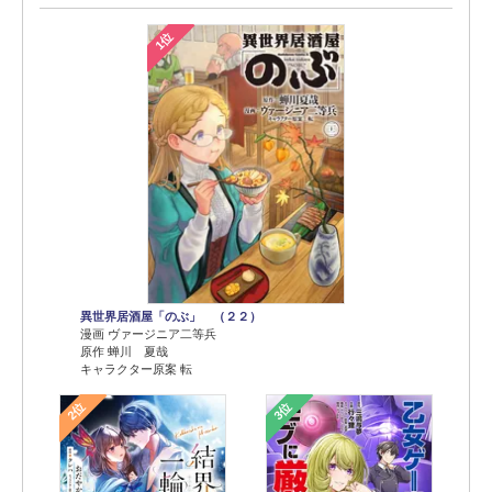
1位
異世界居酒屋「のぶ」 （２２）
漫画 ヴァージニア二等兵
原作 蝉川 夏哉
キャラクター原案 転
2位
3位