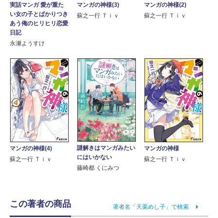
マンガの神様(3)
マンガの神様(2)
実話マンガ 愛が重た
い女の子とばかりつき
蘇之一行 Ｔｉｖ
蘇之一行 Ｔｉｖ
あう俺のヒリヒリ恋愛
日記
永瀬ようすけ
謎解きはマンガみたい
マンガの神様(4)
マンガの神様
にはいかない
蘇之一行 Ｔｉｖ
蘇之一行 Ｔｉｖ
藤崎都 くにみつ
この著者の商品
著者名「天栗めし子」で検索