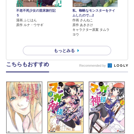
不老不死少女の苗床旅行記
私、蜘蛛なモンスターをテイ
５
ムしたので…2
漫画 ふじはん
作画 さんねこ
原作 ルナ・ウサギ
原作 あきさけ
キャラクター原案 タムラ
ヨウ
もっとみる
こちらもおすすめ
Recommended by