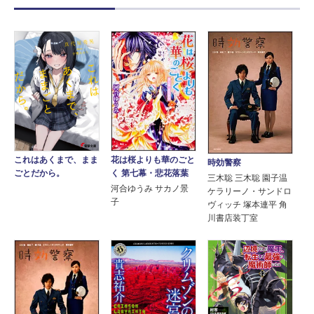
花は桜よりも華のごと
これはあくまで、まま
時効警察
く 第七幕・悲花落葉
ごとだから。
三木聡 三木聡 園子温
河合ゆうみ サカノ景
ケラリーノ・サンドロ
子
ヴィッチ 塚本連平 角
川書店装丁室