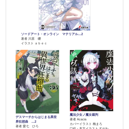
ソードアート・オンライン マテリアル…2
著者 川原 礫
イラスト ａｂｅｃ
2位
3位
魔法少女ノ魔女裁判
デスマーチからはじまる異世
著者 Acacia
界狂想曲 …2
カバーイラスト 梅まろ
著者 愛七 ひろ
口絵・本文イラスト すがわ