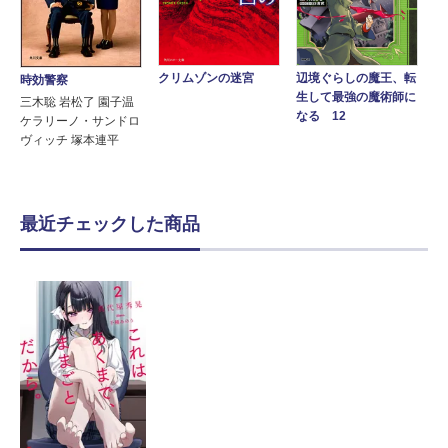
クリムゾンの迷宮
辺境ぐらしの魔王、転
時効警察
生して最強の魔術師に
三木聡 岩松了 園子温
なる 12
ケラリーノ・サンドロ
ヴィッチ 塚本連平
最近チェックした商品