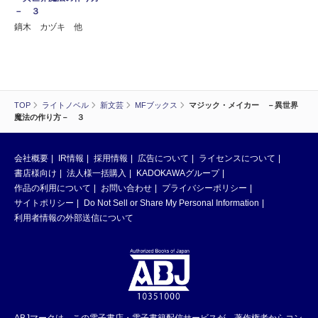
－ ３
鏑木 カヅキ 他
TOP
ライトノベル
新文芸
MFブックス
マジック・メイカー －異世界
魔法の作り方－ ３
会社概要
IR情報
採用情報
広告について
ライセンスについて
書店様向け
法人様一括購入
KADOKAWAグループ
作品の利用について
お問い合わせ
プライバシーポリシー
サイトポリシー
Do Not Sell or Share My Personal Information
利用者情報の外部送信について