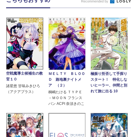
Recommended by
空戦魔導士候補生の教
ＭＥＬＴＹ ＢＬＯＯ
極振り拒否して手探り
官１０
Ｄ 路地裏ナイトメ
スタート！ 特化しな
ア （２）
いヒーラー、仲間と別
諸星悠 甘味みきひろ
れて旅に出る 10
（アクアプラス）
桐嶋たける ＴＹＰＥ
－ＭＯＯＮ フランス
パン ACPI 奈須きのこ