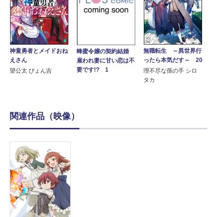
神童勇者とメイドおね
無職転生 ～異世界行
蜂蜜令嬢の契約結婚
えさん
ったら本気だす～ 20
雇われ妻に甘い恋は不
要です!? 1
望公太 ぴょん吉
理不尽な孫の手 シロ
タカ
関連作品（映像）