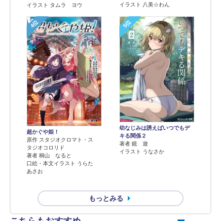
イラスト 八美☆わん
イラスト タムラ ヨウ
4位
5位
幼なじみは誘えばいつでもデ
超かぐや姫！
キる関係２
原作 スタジオクロマト・ス
著者 鏡 遊
タジオコロリド
イラスト うなさか
著者 桐山 なると
口絵・本文イラスト うらた
あさお
もっとみる
こちらもおすすめ