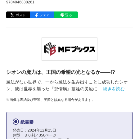
9784046838261
ポスト
シェア
送る
シオンの魔力は、王国の希望の光となるか――!?
魔法がない世界で、一から魔法を生み出すことに成功したシオ
ン。彼は世界を襲った『怠惰病』蔓延の災厄に
…続きを読む
※画像は表紙及び帯等、実際とは異なる場合があります。
紙書籍
発売日：2024年12月25日
判型：Ｂ６判／356ページ