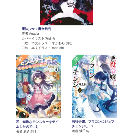
魔法少女ノ魔女裁判
著者 Acacia
カバーイラスト 梅まろ
口絵・本文イラスト すがわら おむ
口絵・本文イラスト maruchi
2位
3位
悪役令嬢、ブラコンにジョブ
私、蜘蛛なモンスターをテイ
チェンジし…2
ムしたので…2
著者 浜千鳥
著者 あきさけ