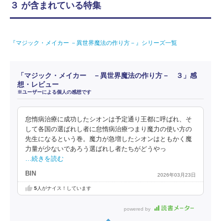
３ が含まれている特集
『マジック・メイカー －異世界魔法の作り方－』シリーズ一覧
「マジック・メイカー －異世界魔法の作り方－ ３」感
想・レビュー
※ユーザーによる個人の感想です
怠惰病治療に成功したシオンは予定通り王都に呼ばれ、そ
して各国の選ばれし者に怠惰病治療つまり魔力の使い方の
先生になるという巻。魔力が急増したシオンはともかく魔
力量が少ないであろう選ばれし者たちがどうやっ
…続きを読む
BIN
2026年03月23日
5
人がナイス！しています
powered by