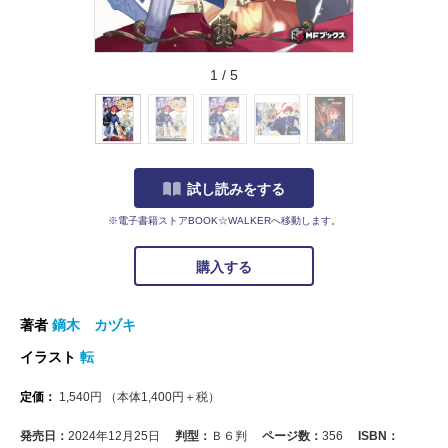
1
/
5
試し読みをする
※電子書籍ストアBOOK☆WALKERへ移動します。
購入する
著者
鏑木 カヅキ
イラスト
転
定価：
1,540
円
（本体
1,400
円＋税）
発売日：
2024年12月25日
判型：
Ｂ６判
ページ数：
356
ISBN：