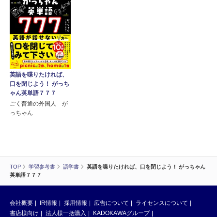
英語を喋りたければ、
口を閉じよう！ がっち
ゃん英単語７７７
ごく普通の外国人 が
っちゃん
TOP
学習参考書
語学書
英語を喋りたければ、口を閉じよう！ がっちゃん
英単語７７７
会社概要
IR情報
採用情報
広告について
ライセンスについて
書店様向け
法人様一括購入
KADOKAWAグループ