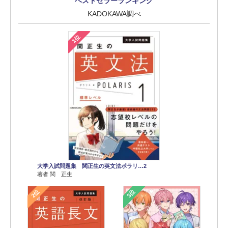
ベストセラーランキング
KADOKAWA調べ
1位
大学入試問題集 関正生の英文法ポラリ…2
著者 関 正生
2位
3位