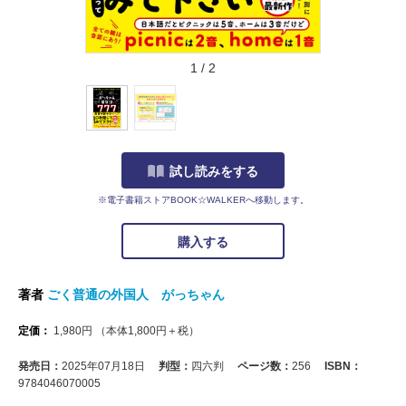
1
/
2
試し読みをする
※電子書籍ストアBOOK☆WALKERへ移動します。
購入する
著者
ごく普通の外国人 がっちゃん
定価：
1,980
円
（本体
1,800
円＋税）
発売日：
2025年07月18日
判型：
四六判
ページ数：
256
ISBN：
9784046070005