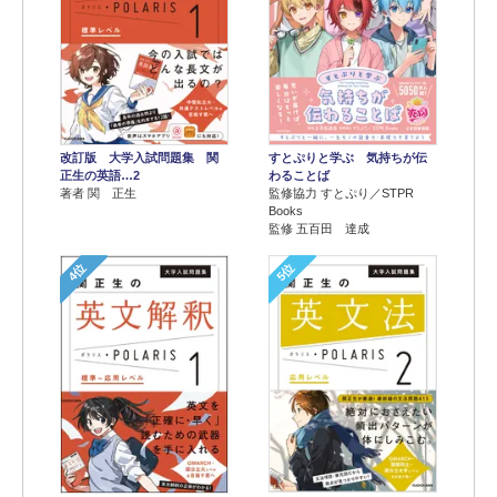
改訂版 大学入試問題集 関
すとぷりと学ぶ 気持ちが伝
正生の英語…2
わることば
著者 関 正生
監修協力 すとぷり／STPR
Books
監修 五百田 達成
4位
5位