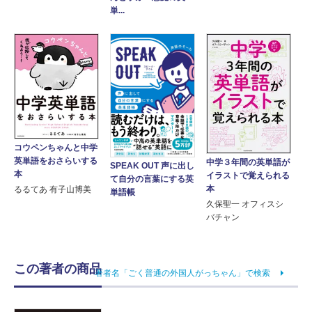
単...
コウペンちゃんと中学
英単語をおさらいする
中学３年間の英単語が
SPEAK OUT 声に出し
本
イラストで覚えられる
て自分の言葉にする英
本
るるてあ 有子山博美
単語帳
久保聖一 オフィスシ
バチャン
この著者の商品
著者名「ごく普通の外国人がっちゃん」で検索