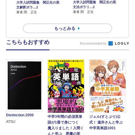
大学入試問題集 関正生の英
大学入試問題集 関正生の英
文法ポラリ…2
文解釈ポラ…2
著者 関 正生
著者 関 正生
もっとみる
こちらもおすすめ
Recommended by
Distinction 2000
中学3年間の必須英単
ジェル(すとぷり)公
ATSU
語が1冊で身につく
式！ 遠井さんと学ぶ
魔入りました！入間く
中学英単語1001
んと学ぶ 悪魔の英