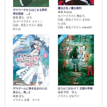
魔法少女ノ魔女裁判
デスマーチからはじまる異世
著者 Acacia
界狂想曲 …2
カバーイラスト 梅まろ
著者 愛七 ひろ
口絵・本文イラスト すがわ
カバーイラスト ｓｈｒｉ
ら おむ
口絵・本文イラスト 長浜
口絵・本文イラスト maruchi
めぐみ
4位
5位
デスゲームに巻き込まれた山
ほうかごがかり７ 立穎小学校
本さん、気…2
著者 甲田 学人
著者 ぽち
イラスト ぴおてぐ
イラスト 久賀 フーナ