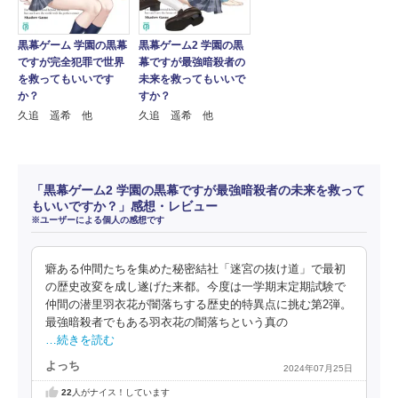
黒幕ゲーム 学園の黒幕
黒幕ゲーム2 学園の黒
ですが完全犯罪で世界
幕ですが最強暗殺者の
を救ってもいいです
未来を救ってもいいで
か？
すか？
久追 遥希 他
久追 遥希 他
「黒幕ゲーム2 学園の黒幕ですが最強暗殺者の未来を救って
もいいですか？」感想・レビュー
※ユーザーによる個人の感想です
癖ある仲間たちを集めた秘密結社「迷宮の抜け道」で最初
の歴史改変を成し遂げた来都。今度は一学期末定期試験で
仲間の潜里羽衣花が闇落ちする歴史的特異点に挑む第2弾。
最強暗殺者でもある羽衣花の闇落ちという真の
…続きを読む
よっち
2024年07月25日
22
人がナイス！しています