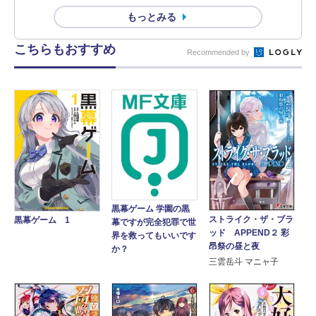
もっとみる
こちらもおすすめ
Recommended by
黒幕ゲーム 学園の黒
ストライク・ザ・ブラ
黒幕ゲーム 1
幕ですが完全犯罪で世
ッド APPEND２ 彩
界を救ってもいいです
昂祭の昼と夜
か？
三雲岳斗 マニャ子