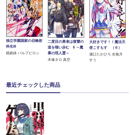
独立学園国家の召喚術
二度目の勇者は復讐の
大好きです！！魔法天
科生III
道を嗤い歩む 6 ～魔
使こすもす （６）
鏡銀鉢 パルプピロシ
慕の現人霊～
瀬口たかひろ 水無月
木塚ネロ 真空
すう
最近チェックした商品