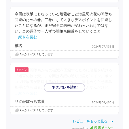
今回は表紙にもなっている暗殺者こと潜里羽衣花の闇堕ち
回避のための巻。二巻にして大きなデスポイントを回避し
たことになるが、まだ完全に未来が変わったわけではな
い。この調子で一人ずつ闇堕ち回避をしていくこと
…続きを読む
椎名
2024年07月31日
9
人がナイス！しています
闇堕ちからの破滅を回避するために暗躍を続ける
『迷宮の抜け穴』。今回は表紙の通り潜里がメイン。ポン
コツ暗殺者が敵対するのを防ぐために、策をめぐらせ黒幕
相手に立ち回る。一条さんのためはもちろんなんだけど、
…続きを読む
リク@ぼっち党員
2024年08月06日
7
人がナイス！しています
レビューをもっと見る
powered by