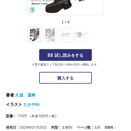
1
/
4
試し読みをする
※電子書籍ストアBOOK☆WALKERへ移動します。
購入する
著者
久追 遥希
イラスト
たかやKi
定価：
770
円
（本体
700
円＋税）
発売日：
2024年07月25日
判型：
文庫判
ページ数：
328
ISBN：