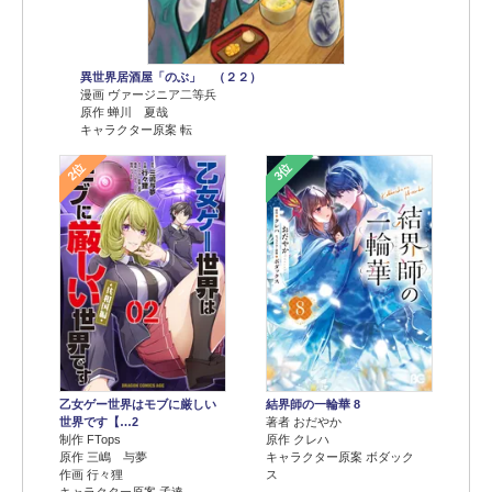
異世界居酒屋「のぶ」 （２２）
漫画 ヴァージニア二等兵
原作 蝉川 夏哉
キャラクター原案 転
2位
3位
乙女ゲー世界はモブに厳しい
結界師の一輪華 8
世界です【…2
著者 おだやか
制作 FTops
原作 クレハ
原作 三嶋 与夢
キャラクター原案 ボダック
作画 行々狸
ス
キャラクター原案 孟達