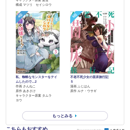
構成 マツリ セイシロウ
4位
5位
不老不死少女の苗床旅行記
私、蜘蛛なモンスターをテイ
５
ムしたので…2
漫画 ふじはん
作画 さんねこ
原作 ルナ・ウサギ
原作 あきさけ
キャラクター原案 タムラ
ヨウ
もっとみる
こちらもおすすめ