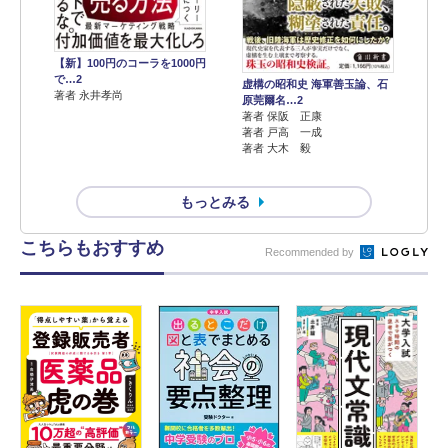
【新】100円のコーラを1000円
で…2
虚構の昭和史 海軍善玉論、石
著者 永井孝尚
原莞爾名…2
著者 保阪 正康
著者 戸高 一成
著者 大木 毅
もっとみる
こちらもおすすめ
Recommended by