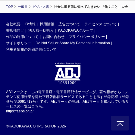
TOP
一般書
ビジネス書
社会に出る前に知っておきたい 「働くこと」大全
会社概要
IR情報
採用情報
広告について
ライセンスについて
書店様向け
法人様一括購入
KADOKAWAグループ
作品の利用について
お問い合わせ
プライバシーポリシー
サイトポリシー
Do Not Sell or Share My Personal Information
利用者情報の外部送信について
ABJマークは、この電子書店・電子書籍配信サービスが、著作権者からコン
テンツ使用許諾を得た正規版配信サービスであることを示す登録商標（登録
番号 第6091713号）です。ABJマークの詳細、ABJマークを掲示しているサ
ービスの一覧はこちら。
https://aebs.or.jp/
©KADOKAWA CORPORATION 2026