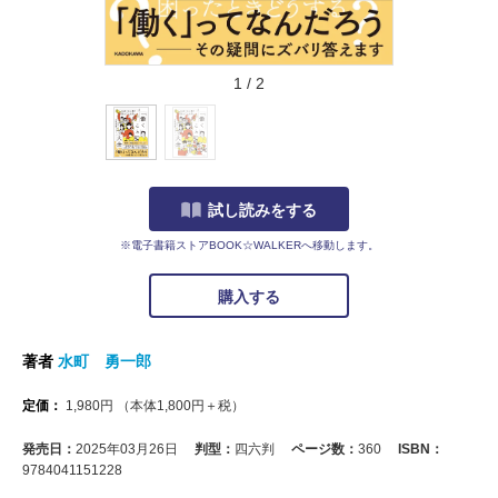
1
/
2
試し読みをする
※電子書籍ストアBOOK☆WALKERへ移動します。
購入する
著者
水町 勇一郎
定価：
1,980
円
（本体
1,800
円＋税）
発売日：
2025年03月26日
判型：
四六判
ページ数：
360
ISBN：
9784041151228