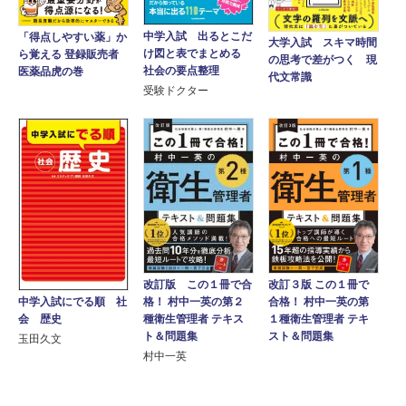
中学入試 出るとこだ
「得点しやすい薬」か
大学入試 スキマ時間
け図と表でまとめる
ら覚える 登録販売者
の思考で差がつく 現
社会の要点整理
医薬品虎の巻
代文常識
受験ドクター
改訂版 この１冊で合
改訂３版 この１冊で
格！ 村中一英の第２
中学入試にでる順 社
合格！ 村中一英の第
種衛生管理者 テキス
会 歴史
１種衛生管理者 テキ
ト＆問題集
スト＆問題集
玉田久文
村中一英