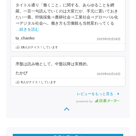
タイトル通り「働くこと」に関する、あらゆることを網
羅。一言一句読んでいくのは大変だが、手元に置いておき
たい一冊。狩猟採集⇒農耕社会⇒工業社会⇒グローバル化
⇒デジタル社会へ。働き方も労働観も当然変わってくる
…続きを読む
ta_chanko
2025年05月26日
19
人がナイス！しています
序盤は読み物として。中盤以降は実務的。
たかぴ
2025年04月19日
5
人がナイス！しています
レビューをもっと見る
powered by