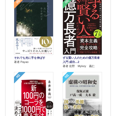
2位
3位
それでも光に手を伸ばす
ずる賢い人のための億万長者
著者 Payao
入門 成功…2
著者 佐野 Mykey 義仁
4位
5位