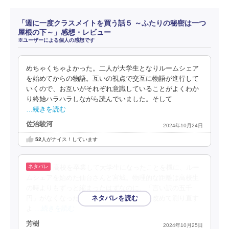
「週に一度クラスメイトを買う話５ ～ふたりの秘密は一つ
屋根の下～」感想・レビュー
※ユーザーによる個人の感想です
めちゃくちゃよかった。二人が大学生となりルームシェア
を始めてからの物語。互いの視点で交互に物語が進行して
いくので、お互いがそれぞれ意識していることがよくわか
り終始ハラハラしながら読んでいました。そして
…続きを読む
佐治駿河
2024年10月24日
52
人がナイス！しています
高校を卒業して大学生になったことを機に、ルー
ムシェアを始めた仙台さんと宮城。物理的な距離は高校生
の時よりもずっと縮まったはずなのに、「言い訳の五千
円」がなくなったことで、二人の距離感を改めて測り直す
よ
…続きを読む
芳樹
2024年10月25日