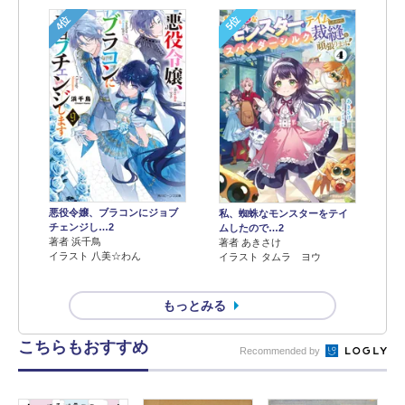
4位
5位
悪役令嬢、ブラコンにジョブ
私、蜘蛛なモンスターをテイ
チェンジし…2
ムしたので…2
著者 浜千鳥
著者 あきさけ
イラスト 八美☆わん
イラスト タムラ ヨウ
もっとみる
こちらもおすすめ
Recommended by