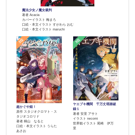
魔法少女ノ魔女裁判
著者 Acacia
カバーイラスト 梅まろ
口絵・本文イラスト すがわら おむ
口絵・本文イラスト maruchi
2位
3位
ヤエブキ機関 千万丈塔踏破
超かぐや姫！
録１
原作 スタジオクロマト・ス
著者 安里 アサト
タジオコロリド
イラスト necomi
著者 桐山 なると
世界観イラスト 尾崎 伊万
口絵・本文イラスト うらた
里
あさお