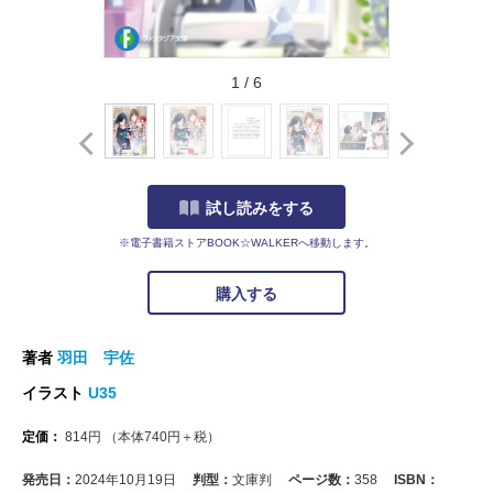
1
/
6
試し読みをする
※電子書籍ストアBOOK☆WALKERへ移動します。
購入する
著者
羽田 宇佐
イラスト
U35
定価：
814
円
（本体
740
円＋税）
発売日：
2024年10月19日
判型：
文庫判
ページ数：
358
ISBN：