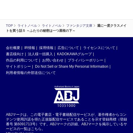
TOP
ライトノベル
ライトノベル
ファンタジア文庫
週に一度クラスメイ
トを買う話５ ～ふたりの秘密は一つ屋根の下～
会社概要
IR情報
採用情報
広告について
ライセンスについて
書店様向け
法人様一括購入
KADOKAWAグループ
作品の利用について
お問い合わせ
プライバシーポリシー
サイトポリシー
Do Not Sell or Share My Personal Information
利用者情報の外部送信について
ABJマークは、この電子書店・電子書籍配信サービスが、著作権者からコン
テンツ使用許諾を得た正規版配信サービスであることを示す登録商標（登録
番号 第6091713号）です。ABJマークの詳細、ABJマークを掲示しているサ
ービスの一覧はこちら。