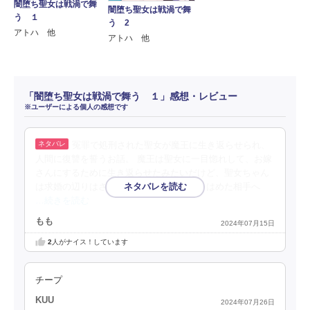
闇堕ち聖女は戦渦で舞
闇堕ち聖女は戦渦で舞
う １
う 2
アトハ 他
アトハ 他
「闇堕ち聖女は戦渦で舞う １」感想・レビュー
※ユーザーによる個人の感想です
冤罪で処刑された聖女が魔王に生き返らせられ、
人間に復讐を誓うお話。 魔王は聖女に一目惚れして、お嫁
さんにするために生き返らせたみたいだけど、聖女ちゃん
は求婚の辺りはさらりとスルーして自分をはめた相手へ
…続きを読む
もも
2024年07月15日
2
人がナイス！しています
チープ
KUU
2024年07月26日