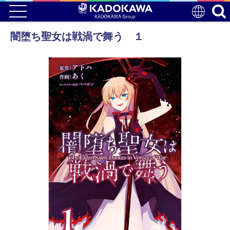
闇堕ち聖女は戦渦で舞う １