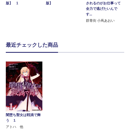
されるのがお仕事って
版】 1
版】
全力で逃げたいんで
す...
群青街 小蔦あおい
最近チェックした商品
闇堕ち聖女は戦渦で舞
う １
アトハ 他