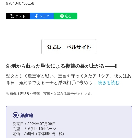
9784040755168
ポスト
シェア
送る
処刑から蘇った聖女による復讐の幕が上がる――!!
聖女として魔王軍と戦い、王国を守ってきたアリシア。彼女はあ
る日、婚約者である王子と浮気相手に嵌めら
…続きを読む
※画像は表紙及び帯等、実際とは異なる場合があります。
紙書籍
発売日：2024年07月09日
判型：Ｂ６判／164ページ
定価：759円（本体690円＋税）