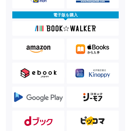
電子版を購入