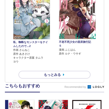
不老不死少女の苗床旅行記
私、蜘蛛なモンスターをテイ
５
ムしたので…2
漫画 ふじはん
作画 さんねこ
原作 ルナ・ウサギ
原作 あきさけ
キャラクター原案 タムラ
ヨウ
もっとみる
こちらもおすすめ
Recommended by