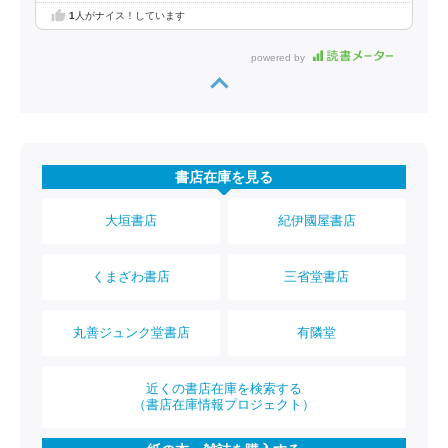
1
人がナイス！しています
powered by
書店在庫を見る
大垣書店
紀伊國屋書店
くまざわ書店
三省堂書店
丸善ジュンク堂書店
有隣堂
近くの書店在庫を検索する
（書店在庫情報プロジェクト）