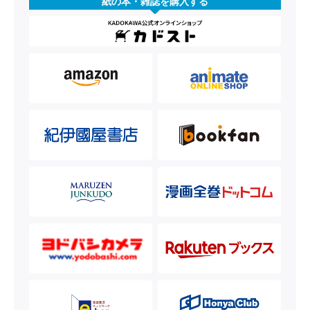
紙の本・雑誌を購入する