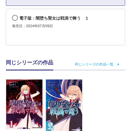
電子版：闇堕ち聖女は戦渦で舞う １
発売日：2024年07月09日
同じシリーズの作品
同じシリーズの作品一覧