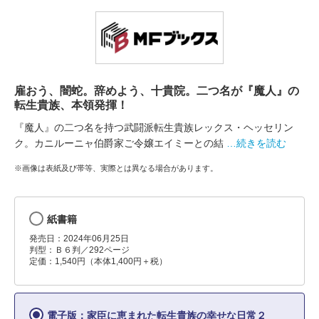
雇おう、闇蛇。辞めよう、十貴院。二つ名が『魔人』の
転生貴族、本領発揮！
『魔人』の二つ名を持つ武闘派転生貴族レックス・ヘッセリン
ク。カニルーニャ伯爵家ご令嬢エイミーとの結
…続きを読む
※画像は表紙及び帯等、実際とは異なる場合があります。
紙書籍
発売日：2024年06月25日
判型：Ｂ６判／292ページ
定価：1,540円（本体1,400円＋税）
電子版：家臣に恵まれた転生貴族の幸せな日常２