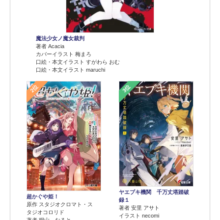
魔法少女ノ魔女裁判
著者 Acacia
カバーイラスト 梅まろ
口絵・本文イラスト すがわら おむ
口絵・本文イラスト maruchi
2位
3位
ヤエブキ機関 千万丈塔踏破
超かぐや姫！
録１
原作 スタジオクロマト・ス
著者 安里 アサト
タジオコロリド
イラスト necomi
著者 桐山 なると