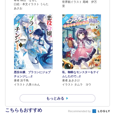
世界観イラスト 尾崎 伊万
口絵・本文イラスト うらた
里
あさお
4位
5位
悪役令嬢、ブラコンにジョブ
私、蜘蛛なモンスターをテイ
チェンジし…2
ムしたので…2
著者 浜千鳥
著者 あきさけ
イラスト 八美☆わん
イラスト タムラ ヨウ
もっとみる
こちらもおすすめ
Recommended by