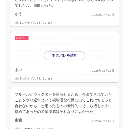
でしたよ。面白かった。
ゆう
2024年07月28日
7
人がナイス！しています
男爵令嬢のフルールは、魔法の天才で公爵子息の
ヴィクターに子供の頃から求婚されていた。常にフルール
を褒めくどくヴィクターに、それに呆れてしまっているフ
ルール。自分から積極的になったらヴィクターも嫌がるの
…続きを読む
まい
2026年05月16日
5
人がナイス！しています
フルールがヴィクターを困らせるため、今までされていた
ことをやり返すという頓珍漢な行動に出てこれはちょっと
合わないかも…と思ったものの最終的にそこら辺もオチに
絡めてあったので読後感はそれなりによかった
由貴
2025年02月22日
3
人がナイス！しています