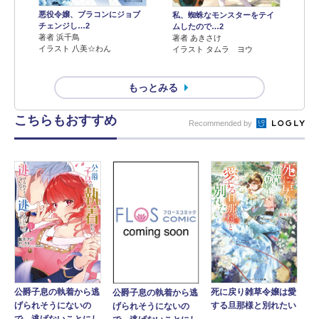
悪役令嬢、ブラコンにジョブ
私、蜘蛛なモンスターをテイ
チェンジし…2
ムしたので…2
著者 浜千鳥
著者 あきさけ
イラスト 八美☆わん
イラスト タムラ ヨウ
もっとみる
こちらもおすすめ
Recommended by
死に戻り雑草令嬢は愛
公爵子息の執着から逃
公爵子息の執着から逃
する旦那様と別れたい
げられそうにないの
げられそうにないの