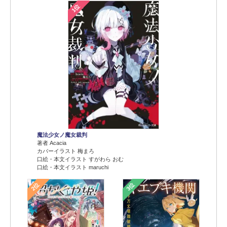
1位
魔法少女ノ魔女裁判
著者 Acacia
カバーイラスト 梅まろ
口絵・本文イラスト すがわら おむ
口絵・本文イラスト maruchi
2位
3位