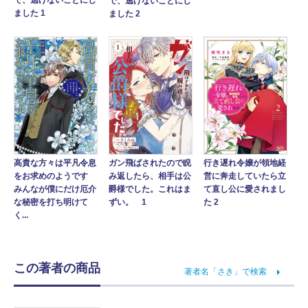
で、逃げないことにし
で、逃げないことにし
ました 1
ました 2
高貴な方々は平凡令息
行き遅れ令嬢が領地経
ガン飛ばされたので睨
をお求めのようです
営に奔走していたら立
み返したら、相手は公
みんなが僕にだけ厄介
て直し公に愛されまし
爵様でした。これはま
な秘密を打ち明けて
た 2
ずい。 1
く...
この著者の商品
著者名「さき」で検索