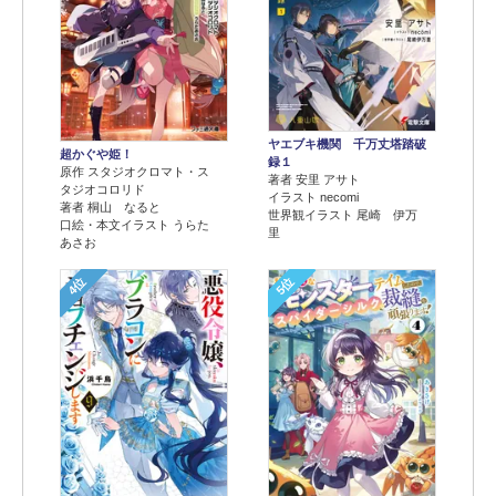
ヤエブキ機関 千万丈塔踏破
超かぐや姫！
録１
原作 スタジオクロマト・ス
著者 安里 アサト
タジオコロリド
イラスト necomi
著者 桐山 なると
世界観イラスト 尾崎 伊万
口絵・本文イラスト うらた
里
あさお
4位
5位