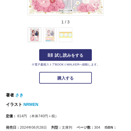
1
/
3
試し読みをする
※電子書籍ストアBOOK☆WALKERへ移動します。
購入する
著者
さき
イラスト
NRMEN
定価：
814
円
（本体
740
円＋税）
発売日：
2024年06月28日
判型：
文庫判
ページ数：
304
ISBN：