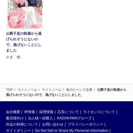
公爵子息の執着から逃
げられそうにないの
で、逃げないことにし
ました
さき 他
TOP
ライトノベル
ライトノベル
角川ビーンズ文庫
公爵子息の執着から
逃げられそうにないので、逃げないことにしました
会社概要
IR情報
採用情報
広告について
ライセンスについて
書店様向け
法人様一括購入
KADOKAWAグループ
作品の利用について
お問い合わせ
プライバシーポリシー
サイトポリシー
Do Not Sell or Share My Personal Information