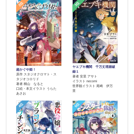
2位
3位
ヤエブキ機関 千万丈塔踏破
超かぐや姫！
録１
原作 スタジオクロマト・ス
著者 安里 アサト
タジオコロリド
イラスト necomi
著者 桐山 なると
世界観イラスト 尾崎 伊万
口絵・本文イラスト うらた
里
あさお
4位
5位