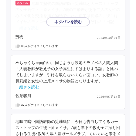
地味で堅物の国語教師・筧莉緒とカーストトップ
の女子高生・上原メイサ。7歳の年齢差がある二人の女性の
心の変化と交流を描く物語でした。前半は莉緒の、後半は
メイサのモノローグによって進行し、それぞれの「日記
…続きを読む
芳樹
2024年10月01日
38
人がナイス！しています
めちゃくちゃ面白い。同じような設定のラノベの入間人間
「人妻教師が教え子の女子高生にドはまりする話」と比べ
てしまいますが、引けを取らないくらい面白い。女教師の
筧莉緒と女性の上原メイサの物語となりますが、
…続きを読む
佐治駿河
2026年07月14日
37
人がナイス！しています
地味で暗い国語教師の筧莉緒に、今日も告白してくるカー
ストトップの生徒上原メイサ。7歳も年下の教え子に振り回
される生徒×教師の歳の差ガールズラブ。ぐいぐいと来るメ