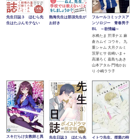
フルールコミックスア
先生日誌３ ほむら先
熱海先生は那須先生が
ンソロジー 青春男子
生はたぶんモテない
お好き
BL ～欲情編～
水稀たま 芹澤ナエ 麻
倉カムイ コウキ。 九
重シャム 大月クルミ
茨芽ヒサ 佐崎いま＋
高瀬ろく 嘉島ちあき
山本アタル 門地かお
り 小嶋ララ子
スキだらけ女教師と異
イトウ先生、授業の時
先生日誌３ ほむら先