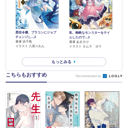
悪役令嬢、ブラコンにジョブ
私、蜘蛛なモンスターをテイ
チェンジし…2
ムしたので…2
著者 浜千鳥
著者 あきさけ
イラスト 八美☆わん
イラスト タムラ ヨウ
もっとみる
こちらもおすすめ
Recommended by