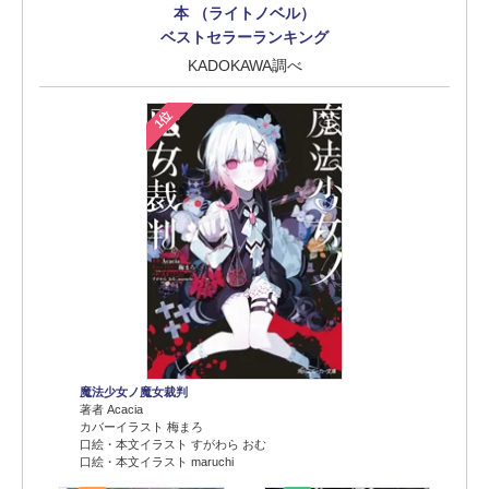
本 （ライトノベル）
ベストセラーランキング
KADOKAWA調べ
1位
魔法少女ノ魔女裁判
著者 Acacia
カバーイラスト 梅まろ
口絵・本文イラスト すがわら おむ
口絵・本文イラスト maruchi