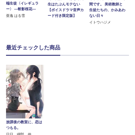
端生徒〈イレギュラ
間です。 美術教師と
生はたぶんモテない
ー〉 ―斬影桜花―
生徒たちの、かみあわ
【ボイスドラマ音声カ
ない日々
ード付き限定版】
亜逸 はる雪
イトウハジメ
最近チェックした商品
放課後の教室に、恋は
つもる。
日日 綴郎 他