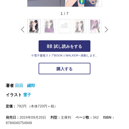
1
/
7
試し読みをする
※電子書籍ストアBOOK☆WALKERへ移動します。
購入する
著者
日日 綴郎
イラスト
雪子
定価：
792
円
（本体
720
円＋税）
発売日：
2024年09月20日
判型：
文庫判
ページ数：
342
ISBN：
9784040754949