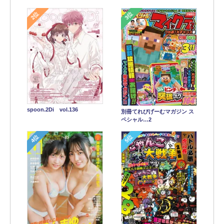
2位
3位
spoon.2Di vol.136
別冊てれびげーむマガジン ス
ペシャル…2
4位
5位