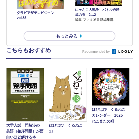
にゃんこ大戦争 バトル必勝
グラビアザテレビジョン
虎の巻 2…2
vol.85
編集 ファミ通書籍編集部
もっとみる
こちらもおすすめ
Recommended by
はぴはぴ くるねこ
カレンダー 2025
ねこまたの町
大学入試 門脇渉の
はぴはぴ くるねこ
英語［整序問題］が面
13
白いほど解ける本