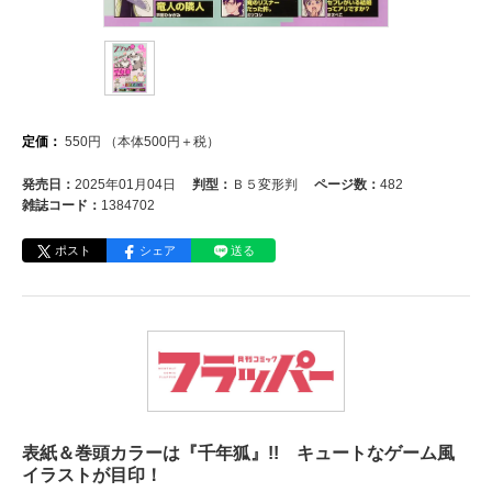
定価：
550
円
（本体
500
円＋税）
発売日：
2025年01月04日
判型：
Ｂ５変形判
ページ数：
482
雑誌コード：
1384702
ポスト
シェア
送る
表紙＆巻頭カラーは『千年狐』!! キュートなゲーム風
イラストが目印！