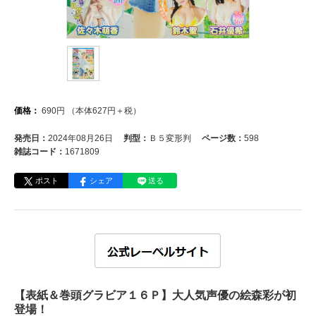
価格：
690
円
（本体
627
円＋税）
発売日：
2024年08月26日
判型：
Ｂ５変形判
ページ数：
598
雑誌コード：
1671809
ポスト
シェア
送る
【表紙＆巻頭グラビア１６Ｐ】大人気声優の絵森彩が初
登場！