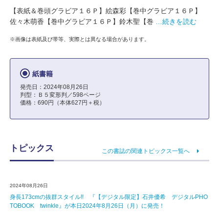
【表紙＆巻頭グラビア１６Ｐ】絵森彩【巻中グラビア１６Ｐ】
佐々木萌香【巻中グラビア１６Ｐ】鈴木聖【巻
…続きを読む
※画像は表紙及び帯等、実際とは異なる場合があります。
紙書籍
発売日：2024年08月26日
判型：Ｂ５変形判／598ページ
価格：690円（本体627円＋税）
トピックス
この書誌の関連トピックス一覧へ
2024年08月26日
身長173cmの抜群スタイル!! 『【デジタル限定】石井優希 デジタルPHO
TOBOOK twinkle』が本日2024年8月26日（月）に発売！