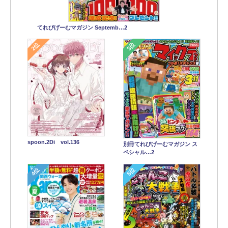
てれびげーむマガジン Septemb…2
2位
3位
spoon.2Di vol.136
別冊てれびげーむマガジン ス
ペシャル…2
4位
5位