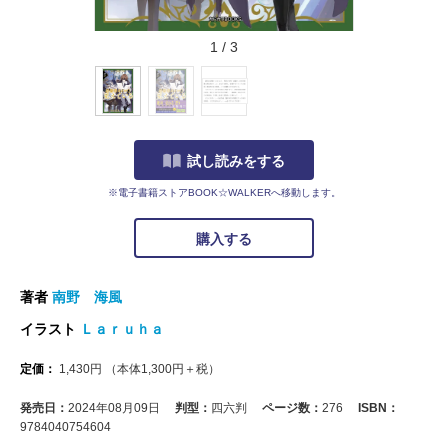
1
/
3
試し読みをする
※電子書籍ストアBOOK☆WALKERへ移動します。
購入する
著者
南野 海風
イラスト
Ｌａｒｕｈａ
定価：
1,430
円
（本体
1,300
円＋税）
発売日：
2024年08月09日
判型：
四六判
ページ数：
276
ISBN：
9784040754604