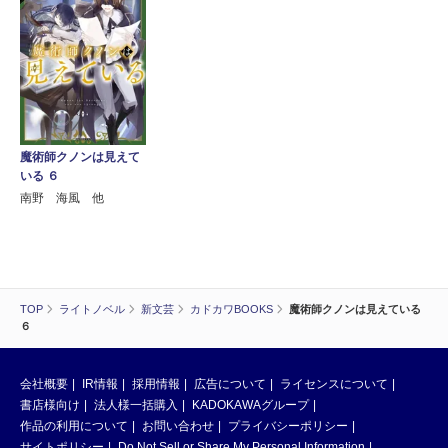
魔術師クノンは見えて
いる ６
南野 海風 他
TOP
ライトノベル
新文芸
カドカワBOOKS
魔術師クノンは見えている
６
会社概要
IR情報
採用情報
広告について
ライセンスについて
書店様向け
法人様一括購入
KADOKAWAグループ
作品の利用について
お問い合わせ
プライバシーポリシー
サイトポリシー
Do Not Sell or Share My Personal Information