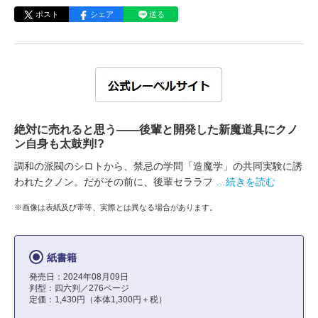
ポスト
シェア
送る
絶対に売れると思う――後輩と開発した新魔道具にクノ
ン自身も太鼓判!?
調和の派閥のシロトから、禁忌の学問「造魔学」の共同実験に誘
われたクノン。だがその前に、後輩セララフ
…続きを読む
※画像は表紙及び帯等、実際とは異なる場合があります。
紙書籍
発売日：2024年08月09日
判型：四六判／276ページ
定価：1,430円（本体1,300円＋税）