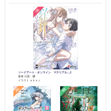
1位
ソードアート・オンライン マテリアル…2
著者 川原 礫
イラスト ａｂｅｃ
2位
3位