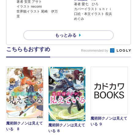
著者 安里 アサト
著者 愛七 ひろ
イラスト necomi
カバーイラスト ｓｈｒｉ
世界観イラスト 尾崎 伊万
口絵・本文イラスト 長浜
里
めぐみ
もっとみる
こちらもおすすめ
Recommended by
魔術師クノンは見えて
魔術師クノンは見えて
いる ９
魔術師クノンは見えて
いる 8
いる ８