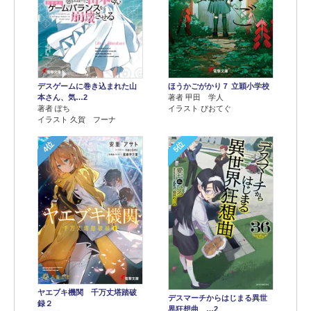
デスゲームに巻き込まれた山
ほうかごがかり７ 立穎小学校
本さん、気…2
著者 甲田 学人
著者 ぽち
イラスト ぴおてぐ
イラスト 久賀 フーナ
4位
5位
ヤエブキ機関 千万丈塔踏破
デスマーチからはじまる異世
録２
界狂想曲 …2