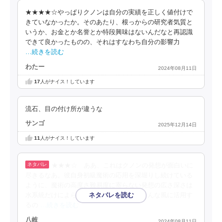
★★★★☆やっぱりクノンは自分の実績を正しく値付けで
きていなかったか。そのあたり、根っからの研究者気質と
いうか、お金とか名誉とか特段興味はないんだなと再認識
できて良かったものの、それはすなわち自分の影響力
…続きを読む
わたー
2024年08月11日
17
人がナイス！しています
流石、目の付け所が違うな
サンゴ
2025年12月14日
11
人がナイス！しています
★★★☆ ああ、これはクノンの発想が面白いに
尽きるなあ。彼自身初級魔術の応用を深堀りし続けている
ように、魔術の高度さ難易度に寄らない発想の広さ深さは
水系統だけによらず、セララの土系統をそんな風に活用す
るの
…続きを読む
八岐
2024年08月11日