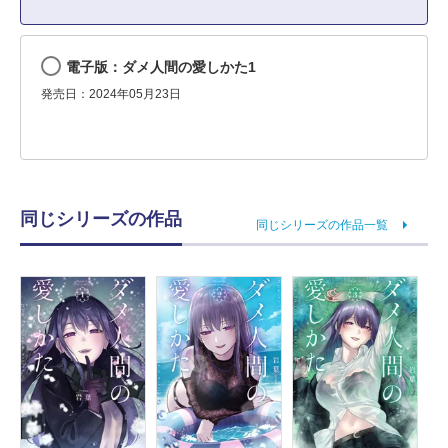
電子版：ダメ人間の愛しかた1
発売日：2024年05月23日
同じシリーズの作品
同じシリーズの作品一覧