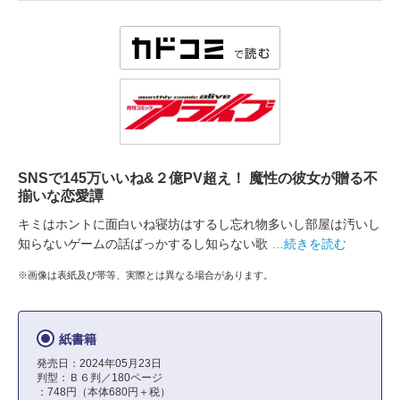
SNSで145万いいね&２億PV超え！ 魔性の彼女が贈る不
揃いな恋愛譚
キミはホントに面白いね寝坊はするし忘れ物多いし部屋は汚いし
知らないゲームの話ばっかするし知らない歌
…続きを読む
※画像は表紙及び帯等、実際とは異なる場合があります。
紙書籍
発売日：2024年05月23日
判型：Ｂ６判／180ページ
：748円（本体680円＋税）