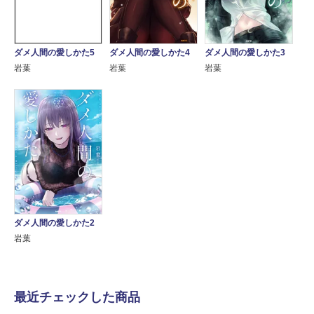
ダメ人間の愛しかた4
ダメ人間の愛しかた3
ダメ人間の愛しかた5
岩葉
岩葉
岩葉
ダメ人間の愛しかた2
岩葉
最近チェックした商品