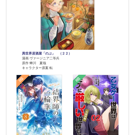
異世界居酒屋「のぶ」 （２２）
漫画 ヴァージニア二等兵
原作 蝉川 夏哉
キャラクター原案 転
2位
3位