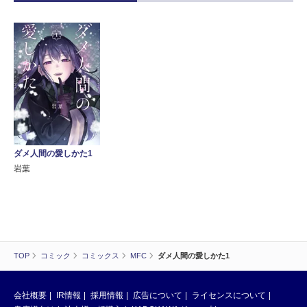
ダメ人間の愛しかた1
岩葉
TOP
コミック
コミックス
MFC
ダメ人間の愛しかた1
会社概要
IR情報
採用情報
広告について
ライセンスについて