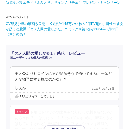
新感覚バラエティ『よみとき』サイン入りチェキ プレゼントキャンペーン
2024年05月23日
CV早見沙織の動画も公開！ Xで累計145万いいね＆2億PV超の、魔性の彼女
が誘う恋愛譚『ダメ人間の愛しかた』コミックス第1巻が2024年5月23日
（木）発売！
「ダメ人間の愛しかた1」感想・レビュー
※ユーザーによる個人の感想です
主人公よりヒロインの方が闇深そうで怖いですね。一体ど
んな物語にする気なのかなと？
しぇん
2025年09月23日
14
人がナイス！しています
ド級にドMでかつ陰キャな方にしか刺さらないで
あろう作品。 なんたって主人公のダメさ加減。頑張ろうと
はしているけれど、部屋は汚い、ファッションは壊滅的、