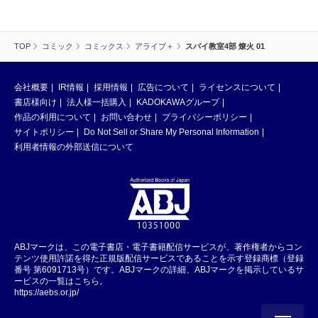
TOP
コミック
コミックス
アライブ＋
スパイ教室4部 燎火 01
会社概要
IR情報
採用情報
広告について
ライセンスについて
書店様向け
法人様一括購入
KADOKAWAグループ
作品の利用について
お問い合わせ
プライバシーポリシー
サイトポリシー
Do Not Sell or Share My Personal Information
利用者情報の外部送信について
ABJマークは、この電子書店・電子書籍配信サービスが、著作権者からコン
テンツ使用許諾を得た正規版配信サービスであることを示す登録商標（登録
番号 第6091713号）です。ABJマークの詳細、ABJマークを掲示しているサ
ービスの一覧はこちら。
https://aebs.or.jp/