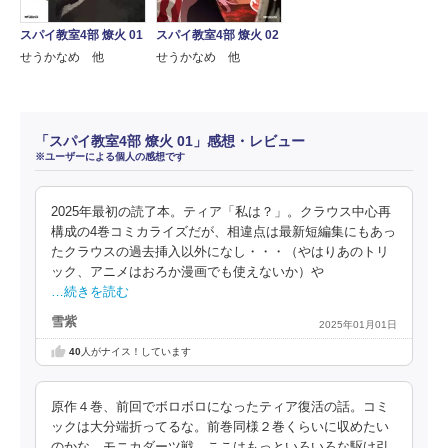
スパイ教室4部 燎火 01
スパイ教室4部 燎火 02
せうかなめ 他
せうかなめ 他
「スパイ教室4部 燎火 01」感想・レビュー
※ユーザーによる個人の感想です
2025年最初の読了本。ティア「私は？」。クラウス中心再
構成の4巻コミカライズだが、相違点は最新短編集にもあっ
たクラウスの過去挿入以外になし・・・（やはりあのトリ
ック、アニメはおろか漫画でも使えないか）や
…続きを読む
雪紫
2025年01月01日
40
人がナイス！しています
原作４巻、前回でボロボロになったティア復活の話。コミ
ックは大分端折ってるな。前巻同様２巻くらいに収めたい
のかな。モニカダーツ戦、ここはもっといろいろな駆け引