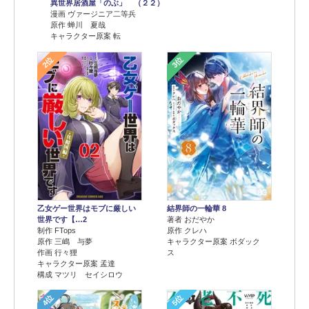
異世界居酒屋「のぶ」 （２２）
漫画 ヴァージニア二等兵
原作 蝉川 夏哉
キャラクター原案 転
2位
3位
乙女ゲー世界はモブに厳しい
結界師の一輪華 8
世界です【…2
著者 おだやか
制作 FTops
原作 クレハ
原作 三嶋 与夢
キャラクター原案 ボダック
作画 行々狸
ス
キャラクター原案 孟達
構成 マツリ セイシロウ
4位
5位