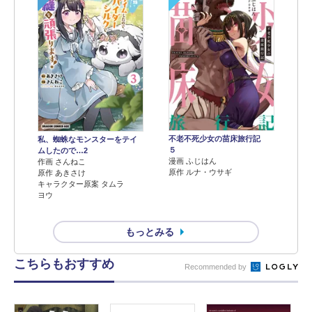
不老不死少女の苗床旅行記
私、蜘蛛なモンスターをテイ
５
ムしたので…2
漫画 ふじはん
作画 さんねこ
原作 ルナ・ウサギ
原作 あきさけ
キャラクター原案 タムラ
ヨウ
もっとみる
こちらもおすすめ
Recommended by