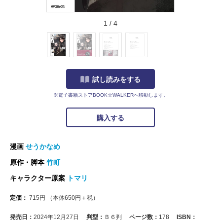
1
/
4
試し読みをする
※電子書籍ストアBOOK☆WALKERへ移動します。
購入する
漫画
せうかなめ
原作・脚本
竹町
キャラクター原案
トマリ
定価：
715
円
（本体
650
円＋税）
発売日：
2024年12月27日
判型：
Ｂ６判
ページ数：
178
ISBN：