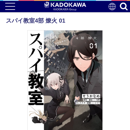
スパイ教室4部 燎火 01