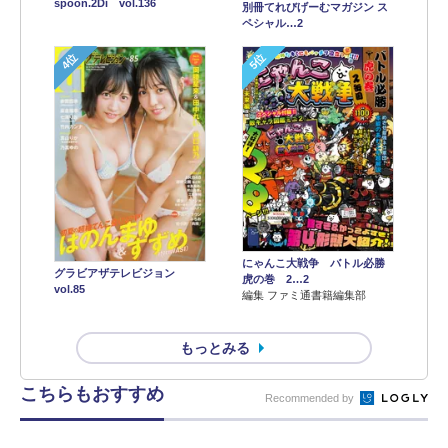
spoon.2Di vol.136
別冊てれびげーむマガジン ス
ペシャル…2
4位
5位
にゃんこ大戦争 バトル必勝
グラビアザテレビジョン
虎の巻 2…2
vol.85
編集 ファミ通書籍編集部
もっとみる
こちらもおすすめ
Recommended by