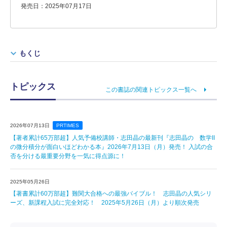
発売日：2025年07月17日
もくじ
トピックス
この書誌の関連トピックス一覧へ
2026年07月13日
PRTIMES
【著者累計65万部超】人気予備校講師・志田晶の最新刊『志田晶の 数学II
の微分積分が面白いほどわかる本』2026年7月13日（月）発売！ 入試の合
否を分ける最重要分野を一気に得点源に！
2025年05月26日
【著書累計60万部超】難関大合格への最強バイブル！ 志田晶の人気シリ
ーズ、新課程入試に完全対応！ 2025年5月26日（月）より順次発売