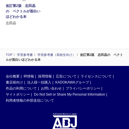
改訂第2版 志田晶
の ベクトルが面白い
ほどわかる本
志田晶
TOP
学習参考書
学習参考書（高校生向け）
改訂第2版 志田晶の ベクト
ルが面白いほどわかる本
会社概要
IR情報
採用情報
広告について
ライセンスについて
書店様向け
法人様一括購入
KADOKAWAグループ
作品の利用について
お問い合わせ
プライバシーポリシー
サイトポリシー
Do Not Sell or Share My Personal Information
利用者情報の外部送信について