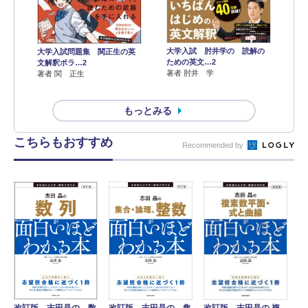
大学入試 肘井学の 読解の
大学入試問題集 関正生の英
ための英文…2
文解釈ポラ…2
著者 肘井 学
著者 関 正生
もっとみる
こちらもおすすめ
Recommended by
改訂版 志田晶の 数