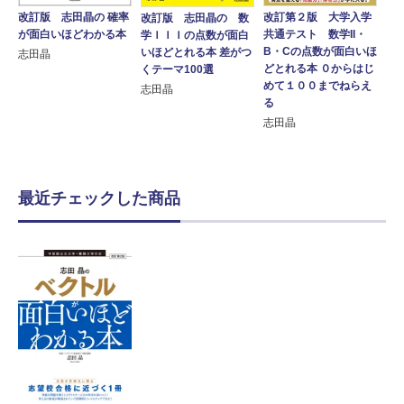
改訂版 志田晶の 確率
改訂第２版 大学入学
改訂版 志田晶の 数
が面白いほどわかる本
共通テスト 数学II・
学ＩＩＩの点数が面白
B・Cの点数が面白いほ
いほどとれる本 差がつ
志田晶
どとれる本 ０からはじ
くテーマ100選
めて１００までねらえ
志田晶
る
志田晶
最近チェックした商品