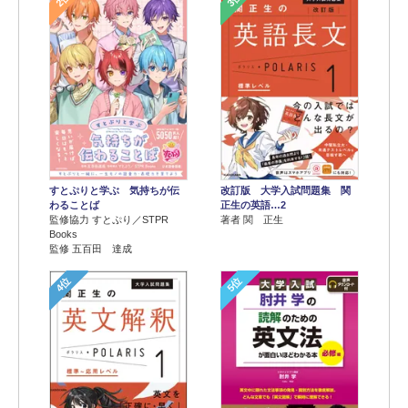
すとぷりと学ぶ 気持ちが伝
改訂版 大学入試問題集 関
わることば
正生の英語…2
監修協力 すとぷり／STPR
著者 関 正生
Books
監修 五百田 達成
4位
5位