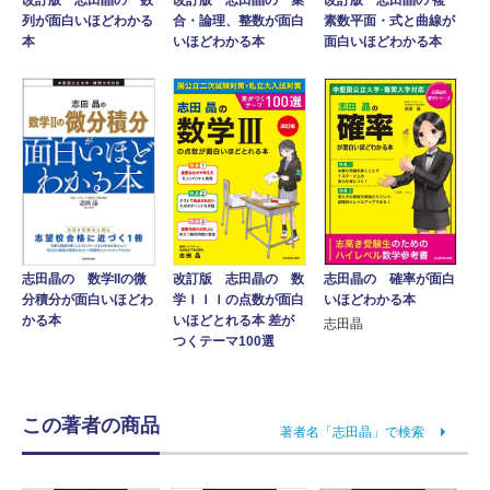
改訂版 志田晶の 複
改訂版 志田晶の 集
列が面白いほどわかる
素数平面・式と曲線が
合・論理、整数が面白
本
面白いほどわかる本
いほどわかる本
志田晶の 確率が面白
志田晶の 数学IIの微
改訂版 志田晶の 数
いほどわかる本
分積分が面白いほどわ
学ＩＩＩの点数が面白
かる本
いほどとれる本 差が
志田晶
つくテーマ100選
この著者の商品
著者名「志田晶」で検索