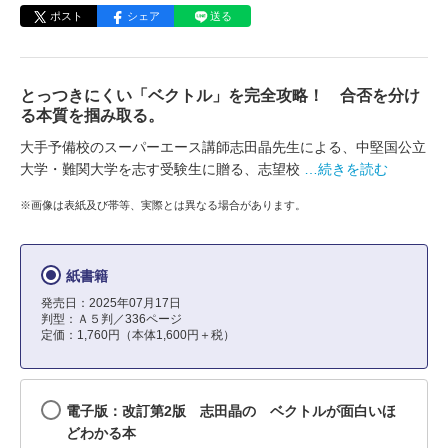
ポスト
シェア
送る
とっつきにくい「ベクトル」を完全攻略！ 合否を分け
る本質を掴み取る。
大手予備校のスーパーエース講師志田晶先生による、中堅国公立
大学・難関大学を志す受験生に贈る、志望校
…続きを読む
※画像は表紙及び帯等、実際とは異なる場合があります。
紙書籍
発売日：2025年07月17日
判型：Ａ５判／336ページ
定価：1,760円（本体1,600円＋税）
電子版：改訂第2版 志田晶の ベクトルが面白いほ
どわかる本