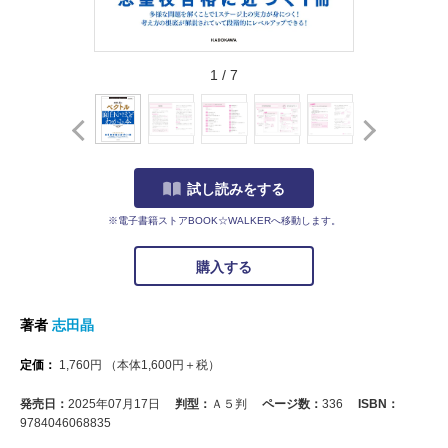
1
/
7
試し読みをする
※電子書籍ストアBOOK☆WALKERへ移動します。
購入する
著者
志田晶
定価：
1,760
円
（本体
1,600
円＋税）
発売日：
2025年07月17日
判型：
Ａ５判
ページ数：
336
ISBN：
9784046068835