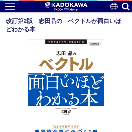
改訂第2版 志田晶の ベクトルが面白いほ
どわかる本