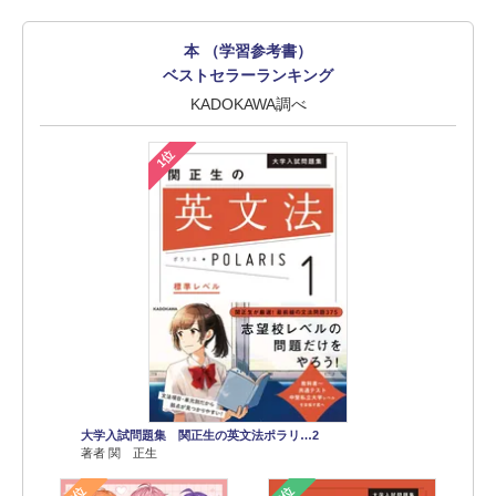
本 （学習参考書）
ベストセラーランキング
KADOKAWA調べ
1位
大学入試問題集 関正生の英文法ポラリ…2
著者 関 正生
2位
3位