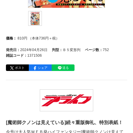
価格：
810
円
（本体
736
円＋税）
発売日：
2024年04月26日
判型：
Ｂ５変形判
ページ数：
752
雑誌コード：
1371506
ポスト
シェア
送る
[魔術師クノンは見えている]続々重版御礼、特別表紙！
今号は大人気ＷＥＢ発ハイファンタジー[魔術師クノンは見えて