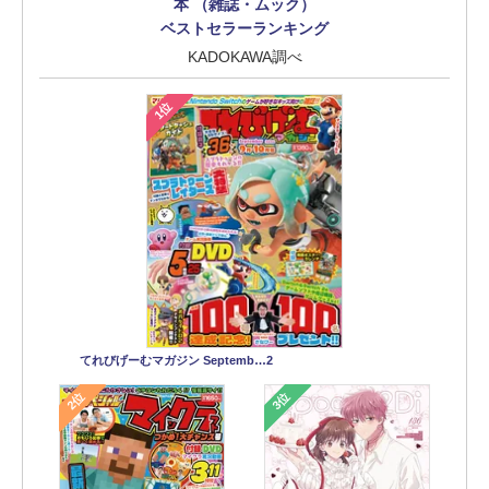
本 （雑誌・ムック）
ベストセラーランキング
KADOKAWA調べ
1位
てれびげーむマガジン Septemb…2
2位
3位