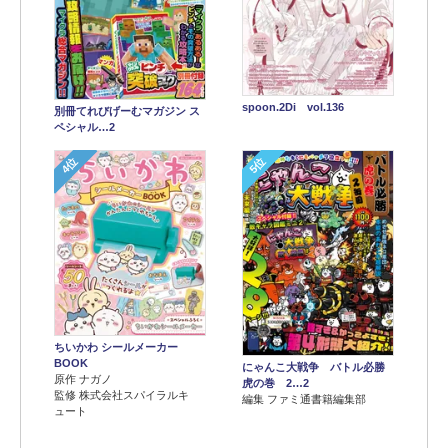
spoon.2Di vol.136
別冊てれびげーむマガジン ス
ペシャル…2
4位
5位
ちいかわ シールメーカー
BOOK
にゃんこ大戦争 バトル必勝
原作 ナガノ
虎の巻 2…2
監修 株式会社スパイラルキ
編集 ファミ通書籍編集部
ュート