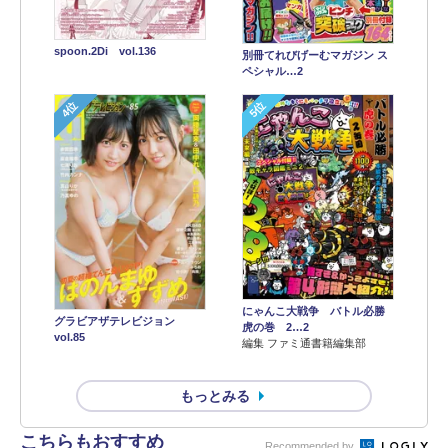
spoon.2Di vol.136
別冊てれびげーむマガジン ス
ペシャル…2
4位
5位
にゃんこ大戦争 バトル必勝
グラビアザテレビジョン
虎の巻 2…2
vol.85
編集 ファミ通書籍編集部
もっとみる
こちらもおすすめ
Recommended by