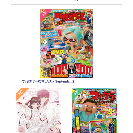
1位
てれびげーむマガジン Septemb…2
2位
3位