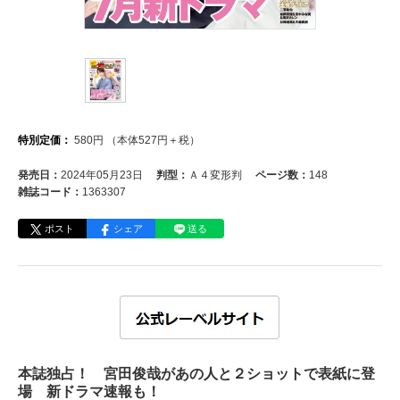
特別定価：
580
円
（本体
527
円＋税）
発売日：
2024年05月23日
判型：
Ａ４変形判
ページ数：
148
雑誌コード：
1363307
ポスト
シェア
送る
本誌独占！ 宮田俊哉があの人と２ショットで表紙に登
場 新ドラマ速報も！