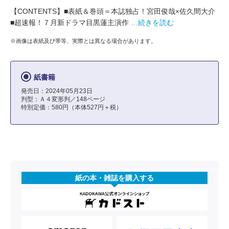
【CONTENTS】■表紙＆巻頭＝本誌独占！宮田俊哉×佐久間大介
■超速報！７月新ドラマ目黒蓮主演作
…続きを読む
※画像は表紙及び帯等、実際とは異なる場合があります。
紙書籍
発売日：2024年05月23日
判型：Ａ４変形判／148ページ
特別定価：580円（本体527円＋税）
紙の本・雑誌を購入する