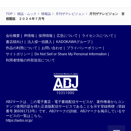
TOP
雑誌・ムック
情報誌
月刊ザテレビジョン
月刊ザテレビジョン 首
都圏版 ２０２４年７月号
会社概要
IR情報
採用情報
広告について
ライセンスについて
書店様向け
法人様一括購入
KADOKAWAグループ
作品の利用について
お問い合わせ
プライバシーポリシー
サイトポリシー
Do Not Sell or Share My Personal Information
利用者情報の外部送信について
ABJマークは、この電子書店・電子書籍配信サービスが、著作権者からコン
テンツ使用許諾を得た正規版配信サービスであることを示す登録商標（登録
番号 第6091713号）です。ABJマークの詳細、ABJマークを掲示しているサ
ービスの一覧はこちら。
https://aebs.or.jp/