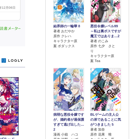
5年12月06日
結界師の一輪華 8
悪役令嬢レベル99
著者 おだやか
～私は裏ボスですが
原作 クレハ
魔王ではありま…2
キャラクター原
著者 のこみ
案 ボダックス
原作 七夕 さと
り
キャラクター原
y
案 Tea
4位
5位
病弱な悪役令嬢です
BLゲームの主人公
が、婚約者が過保護
の弟であることに気
すぎて逃げ出した…
がつきました 5
2
著者 加奈
漫画 小箱 ハコ
原作 花果 唯