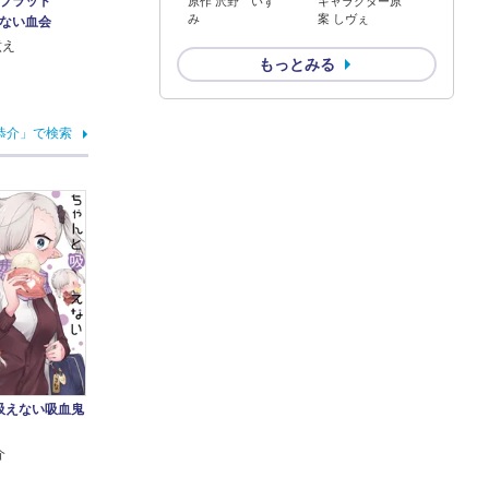
ブラッド
原作 沢野 いず
キャラクター原
み
案 しヴぇ
ない血会
煮え
もっとみる
恭介」で検索
吸えない吸血鬼
介