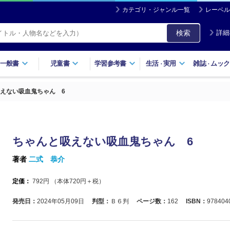
カテゴリ・ジャンル一覧
レーベル
検索
詳細
一般書
児童書
学習参考書
生活
実用
雑誌
ムック
・
・
えない吸血鬼ちゃん 6
ちゃんと吸えない吸血鬼ちゃん 6
著者
二式 恭介
定価：
792
円 （本体
720
円＋税）
発売日：
2024年05月09日
判型：
Ｂ６判
ページ数：
162
ISBN：
978404