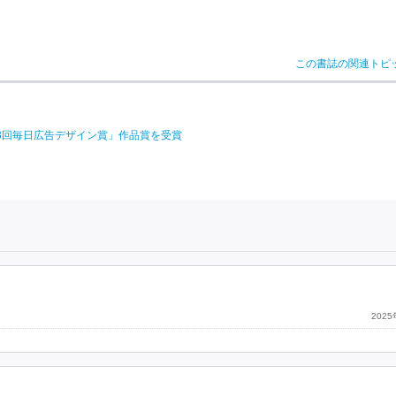
この書誌の関連トピ
93回毎日広告デザイン賞」作品賞を受賞
202