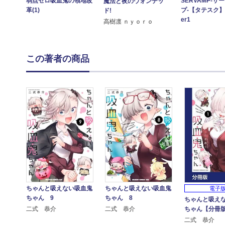
SERVAMP-サ
弱点ゼロ吸血鬼の領地改
魔法と夜のウォンテッ
プ-【タテスク】 
革(1)
ド!
er1
高樹凛 ｎｙｏｒｏ
この著者の商品
ちゃんと吸えない吸血鬼
ちゃんと吸えない吸血鬼
電子
ちゃん 9
ちゃん 8
ちゃんと吸え
ちゃん【分冊
二式 恭介
二式 恭介
二式 恭介