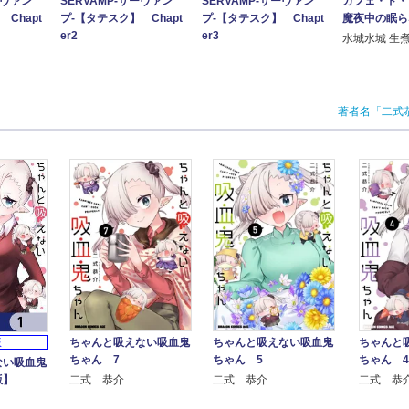
ーヴァン
SERVAMP-サーヴァン
SERVAMP-サーヴァン
カフェ・ド・
Chapt
プ-【タテスク】 Chapt
プ-【タテスク】 Chapt
魔夜中の眠ら
er2
er3
水城水城 生
著者名「二式
ちゃんと吸えない吸血鬼
ちゃんと吸えない吸血鬼
ちゃんと
版
ちゃん 7
ちゃん 5
ちゃん 4
ない吸血鬼
版】
二式 恭介
二式 恭介
二式 恭