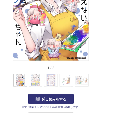
1
/
5
試し読みをする
※電子書籍ストアBOOK☆WALKERへ移動します。