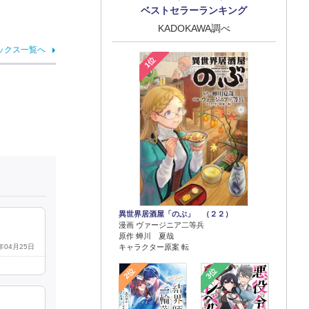
ベストセラーランキング
KADOKAWA調べ
ックス一覧へ
1位
異世界居酒屋「のぶ」 （２２）
漫画 ヴァージニア二等兵
原作 蝉川 夏哉
キャラクター原案 転
5年04月25日
2位
3位