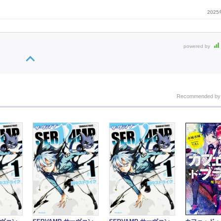
202
powered by
Recommended b