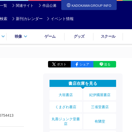
一覧
関連サイト
作品公募
KADOKAWA GROUP INFO
検索
新刊カレンダー
イベント情報
映像
ゲーム
グッズ
スクール
ポスト
シェア
送る
書店在庫を見る
大垣書店
紀伊國屋書店
くまざわ書店
三省堂書店
0754413
丸善ジュンク堂書
有隣堂
店