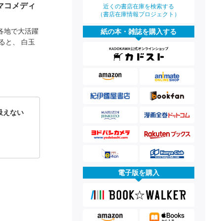
マコメディ
近くの書店在庫を検索する
（書店在庫情報プロジェクト）
各地で大活躍
紙の本・雑誌を購入する
ると、 白玉
吸えない
電子版を購入