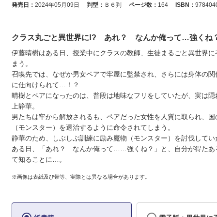
発売日：
2024年05月09日
判型：
Ｂ６判
ページ数：
164
ISBN：
978404
クラス丸ごと異世界に!? あれ？ なんか俺って…強くね
伊藤晴樹はある日、授業中にクラスの教師、生徒まるごと異世界に
まう。
召喚先では、なぜか男女ペアで牢屋に監禁され、さらには身体の関
に仕向けられて…！？
晴樹とペアになったのは、普段は地味なフリをしていたが、実は隠
上静華。
男たちは牢から解放されるも、ペアだった女性を人質に取られ、国
（モンスター）を退治するように命令されてしまう。
静華のため、しぶしぶ訓練に励み魔物（モンスター）を討伐してい
ある日、「あれ？ なんか俺って……強くね？」と、自分が得たあ
て知ることに…。
※画像は表紙及び帯等、実際とは異なる場合があります。