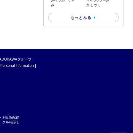
原作 沢野 いず
キャラクター原
み
案 しヴぇ
もっとみる
ADOKAWAグループ
 Personal Information
た正規版配信
マークを掲示し