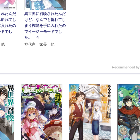
されたんだ
異世界に召喚されたんだ
も斬れてし
けど、なんでも斬れてし
に入れたの
まう権能を手に入れたの
ードでし
でイージーモードでし
た。 ４
 他
神代家 家長 他
Recommended b