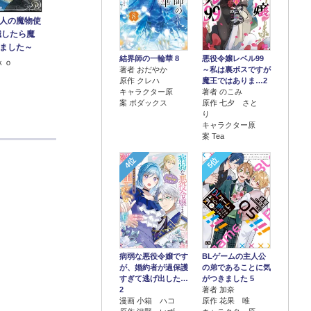
人の魔物使
職したら魔
ました～
結界師の一輪華 8
悪役令嬢レベル99
ｋｏ
著者 おだやか
～私は裏ボスですが
原作 クレハ
魔王ではありま…2
キャラクター原
著者 のこみ
案 ボダックス
原作 七夕 さと
り
キャラクター原
案 Tea
4位
5位
病弱な悪役令嬢です
BLゲームの主人公
が、婚約者が過保護
の弟であることに気
すぎて逃げ出した…
がつきました 5
2
著者 加奈
漫画 小箱 ハコ
原作 花果 唯