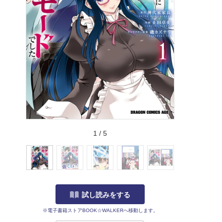
1
/
5
試し読みをする
※電子書籍ストアBOOK☆WALKERへ移動します。