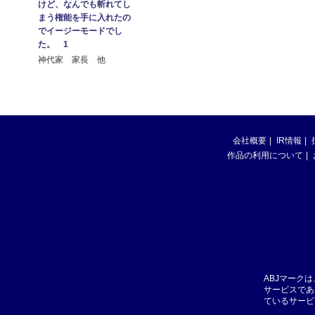
けど、なんでも斬れてし
まう権能を手に入れたの
でイージーモードでし
た。 1
神代家 家長 他
会社概要
IR情報
作品の利用について
ABJマーク
サービスであ
ているサービ