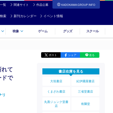
一覧
関連サイト
作品公募
KADOKAWA GROUP INFO
検索
新刊カレンダー
イベント情報
映像
ゲーム
グッズ
スクール
ポスト
シェア
送る
斬れて
書店在庫を見る
ードで
大垣書店
紀伊國屋書店
くまざわ書店
三省堂書店
ナリ
丸善ジュンク堂書
有隣堂
店