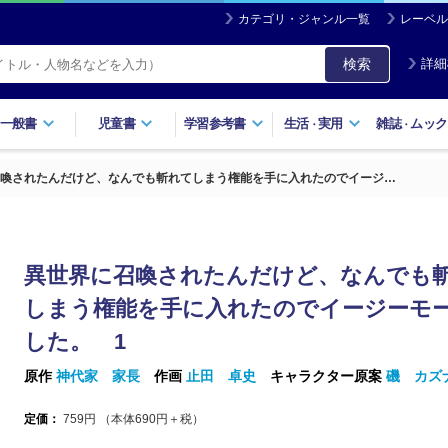
カテゴリ・ジャンル一覧
レーベル
検索
詳細
一般書
児童書
学習参考書
生活
実用
雑誌
ムック
・
・
喚されたんだけど、なんでも斬れてしまう権能を手に入れたのでイージ…
異世界に召喚されたんだけど、なんでも
しまう権能を手に入れたのでイージーモ
した。 1
原作
神代家 家長
作画
止田 卓史
キャラクター原案
磯 カズ
定価：
759
円 （本体
690
円＋税）