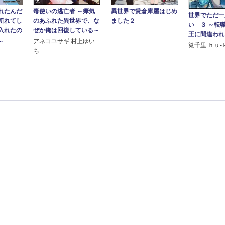
毒使いの逃亡者 ～瘴気
れたんだ
異世界で貸倉庫屋はじめ
世界でただ一
のあふれた異世界で、な
斬れてし
ました２
い ３ ～転
ぜか俺は回復している～
入れたの
王に間違われ
.
アネコユサギ 村上ゆい
筧千里 ｈｕ‐
ち