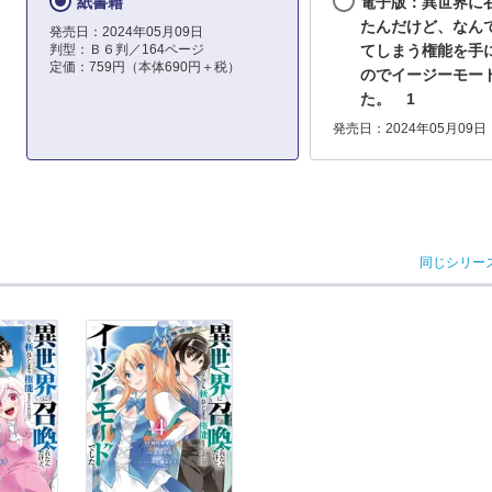
紙書籍
電子版：異世界に
たんだけど、なん
発売日：2024年05月09日
判型：Ｂ６判／164ページ
てしまう権能を手
定価：759円（本体690円＋税）
のでイージーモー
た。 1
発売日：2024年05月09日
同じシリー