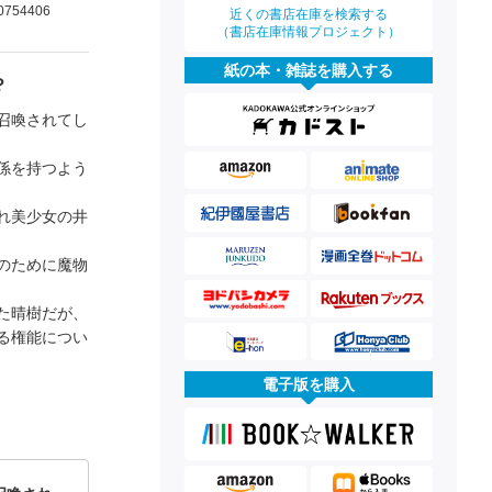
0754406
近くの書店在庫を検索する
（書店在庫情報プロジェクト）
紙の本・雑誌を購入する
？
召喚されてし
係を持つよう
れ美少女の井
のために魔物
た晴樹だが、
る権能につい
電子版を購入