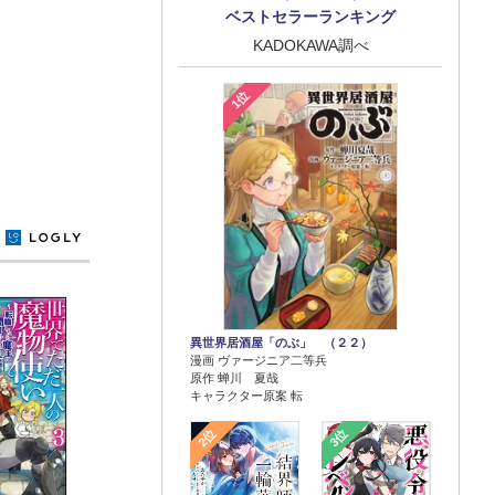
ベストセラーランキング
KADOKAWA調べ
1位
y
異世界居酒屋「のぶ」 （２２）
漫画 ヴァージニア二等兵
原作 蝉川 夏哉
キャラクター原案 転
2位
3位